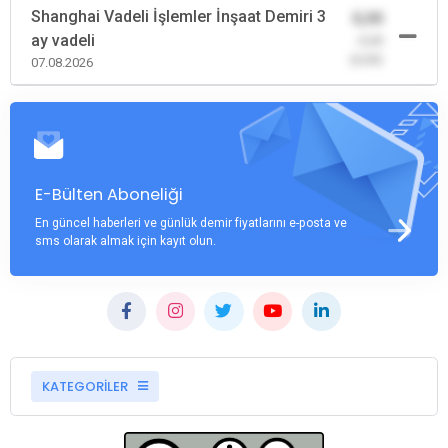
Shanghai Vadeli İşlemler İnşaat Demiri 3
0,00
ay vadeli
-0,00
(0,00)
07.08.2026
E-Bülten Aboneliği
En güncel haberleri ve günlük demir fiyatlarını e-posta ve
sms olarak almak için kayıt olun.
KATEGORİLER