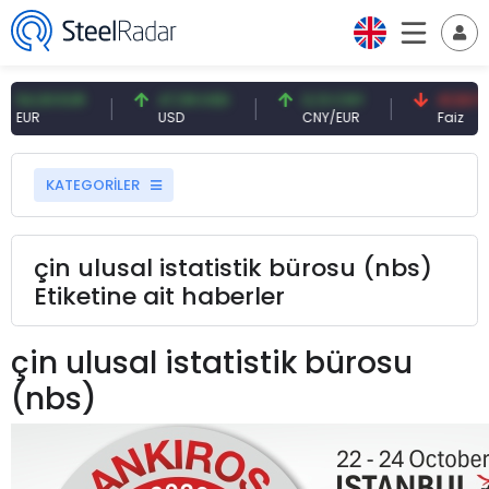
 EUR
47,59 USD
0,13 CNY
41,53 TRY
USD
CNY/EUR
Faiz
KATEGORİLER
çin ulusal istatistik bürosu (nbs)
Etiketine ait haberler
çin ulusal istatistik bürosu
(nbs)