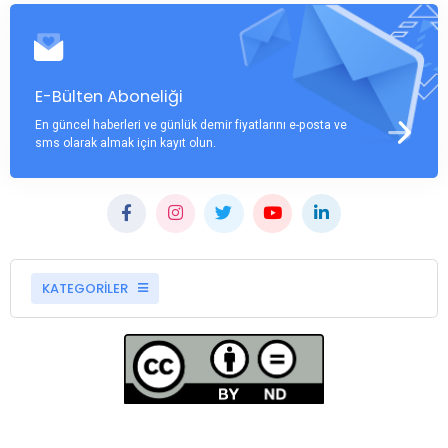
E-Bülten Aboneliği
En güncel haberleri ve günlük demir fiyatlarını e-posta ve
sms olarak almak için kayıt olun.
KATEGORİLER