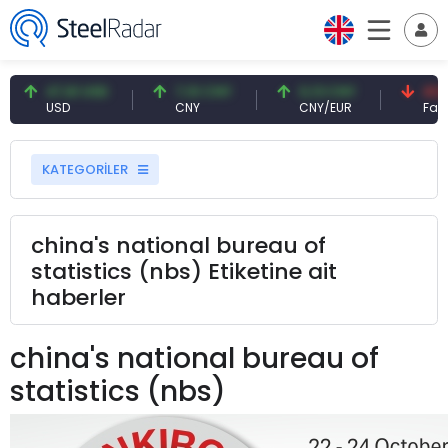
47,61 USD
7,10 CNY
0,13 CNY
41,53
USD
CNY
CNY/EUR
Faiz
KATEGORİLER
china's national bureau of
statistics (nbs) Etiketine ait
haberler
china's national bureau of
statistics (nbs)