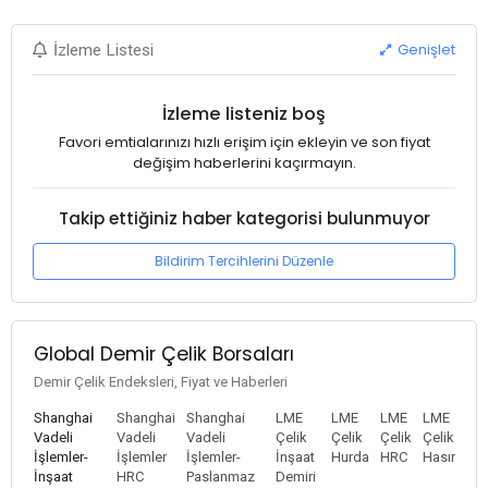
Genişlet
İzleme Listesi
İzleme listeniz boş
Favori emtialarınızı hızlı erişim için ekleyin ve son fiyat
değişim haberlerini kaçırmayın.
Takip ettiğiniz haber kategorisi bulunmuyor
Bildirim Tercihlerini Düzenle
Global Demir Çelik Borsaları
Demir Çelik Endeksleri, Fiyat ve Haberleri
Shanghai
Shanghai
Shanghai
LME
LME
LME
LME
Vadeli
Vadeli
Vadeli
Çelik
Çelik
Çelik
Çelik
İşlemler-
İşlemler
İşlemler-
İnşaat
Hurda
HRC
Hasır
İnşaat
HRC
Paslanmaz
Demiri