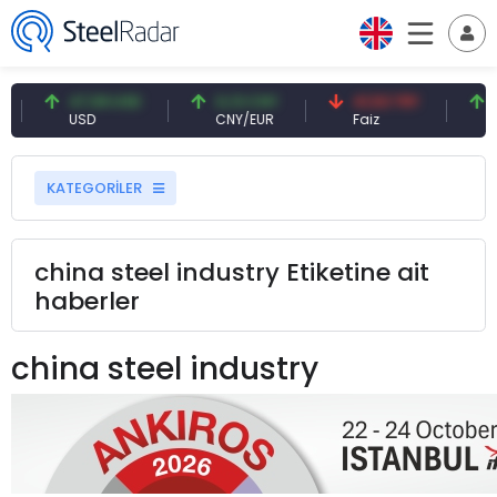
47,59 USD
0,13 CNY
41,53 TRY
8
USD
CNY/EUR
Faiz
Pe
KATEGORİLER
china steel industry Etiketine ait
haberler
china steel industry