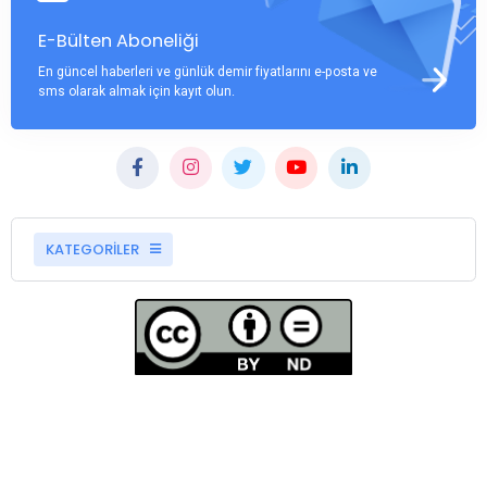
E-Bülten Aboneliği
En güncel haberleri ve günlük demir fiyatlarını e-posta ve
sms olarak almak için kayıt olun.
KATEGORİLER