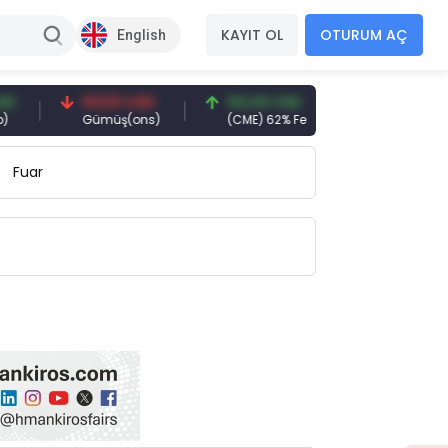
KAYIT OL
OTURUM AÇ
English
94,50 USD
94,44 USD
377,25 USD
Gümüş(ons)
(CME) 62% Fe
Gemi Söküm
Fuar