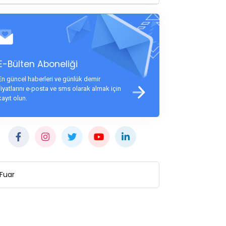
E-Bülten Aboneliği
En güncel haberleri ve günlük demir
fiyatlarını e-posta ve sms olarak almak için
kayıt olun.
Fuar