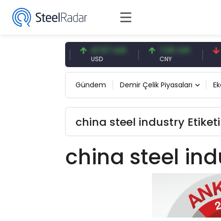
54,91 EUR
47,57 USD
7,09 CNY
0,
EUR
USD
CNY
CN
Gündem
Demir Çelik Piyasaları
E
china steel industry Etiket
china steel ind