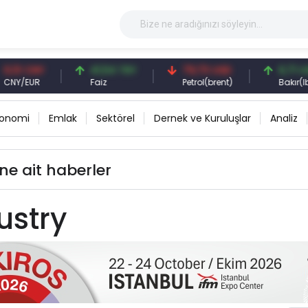
13 CNY
41,54 TRY
79,73 USD
6,71 USD
Y/EUR
Faiz
Petrol(brent)
Bakır(lb)
konomi
Emlak
Sektörel
Dernek ve Kuruluşlar
Analiz
ine ait haberler
ustry