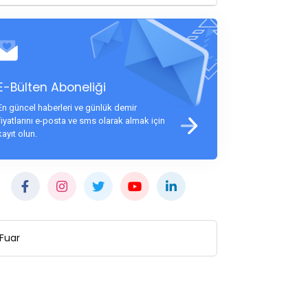
E-Bülten Aboneliği
En güncel haberleri ve günlük demir
fiyatlarını e-posta ve sms olarak almak için
kayıt olun.
Fuar