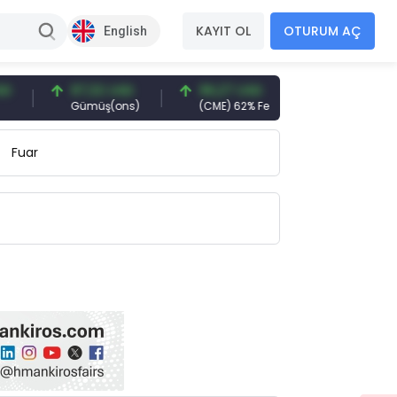
KAYIT OL
OTURUM AÇ
English
97,32 USD
96,27 USD
377,25 USD
Gümüş(ons)
(CME) 62% Fe
Gemi Söküm
Fuar