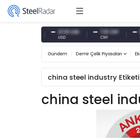
54,87 EUR
47,61 USD
7,10 CNY
0,1
EUR
USD
CNY
CNY
Gündem
Demir Çelik Piyasaları
E
china steel industry Etiket
china steel ind