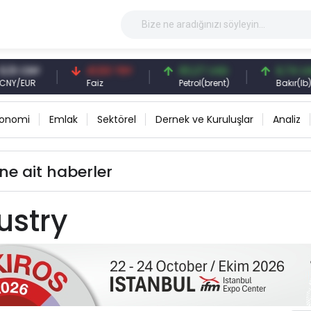
3 CNY
41,53 TRY
83,27 USD
6,74 USD
/EUR
Faiz
Petrol(brent)
Bakır(lb)
konomi
Emlak
Sektörel
Dernek ve Kuruluşlar
Analiz
ine ait haberler
ustry