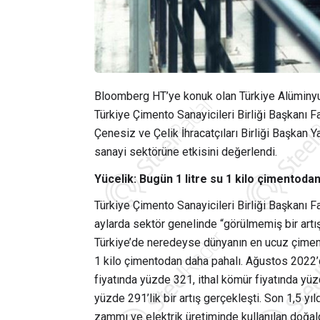
Bloomberg HT’ye konuk olan Türkiye Alüminyum
Türkiye Çimento Sanayicileri Birliği Başkanı
Çenesiz ve Çelik İhracatçıları Birliği Başkan Y
sanayi sektörüne etkisini değerlendi.
Yücelik: Bugün 1 litre su 1 kilo çimentoda
Türkiye Çimento Sanayicileri Birliği Başkanı F
aylarda sektör genelinde “görülmemiş bir artı
Türkiye’de neredeyse dünyanın en ucuz çimento
1 kilo çimentodan daha pahalı. Ağustos 2022’
fiyatında yüzde 321, ithal kömür fiyatında yü
yüzde 291’lik bir artış gerçekleşti. Son 1,5 y
zammı ve elektrik üretiminde kullanılan do