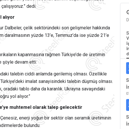
çalışıyoruz.” dedi.
 alıyor
D
Uğur Dalbeler, çelik sektöründeki son gelişmeler hakkında
S
tim daralmasının yüzde 13’e, Temmuz’da ise yüzde 21’e
V
İ
İ
d
abrikaların kapanmasına rağmen Türkiye’de de üretimin
e şöyle devam etti:
ındaki talebin ciddi anlamda gerilemiş olması. Özellikle
S
, Türkiye’deki imalat sanayisindeki talebin düşmüş olması.
İ
k, oradaki tablo daha da karanlık. Ukrayna savaşındaki
0
ğru yol alıyor.”
e’ye muhtemel olarak talep gelecektir
S
nesiz, enerji yoğun bir sektör olan seramik üretiminin
İ
ndirmelerde bulundu.