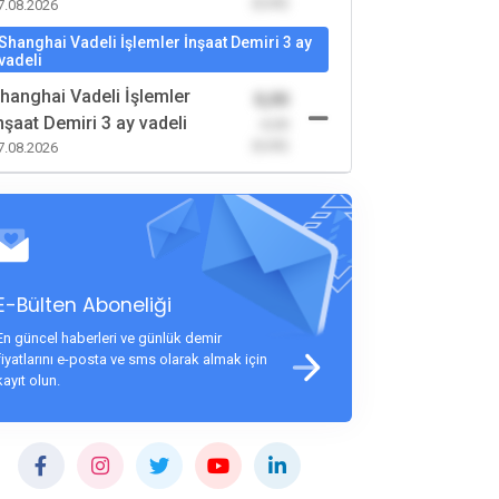
(0,00)
7.08.2026
Shanghai Vadeli İşlemler İnşaat Demiri 3 ay
vadeli
hanghai Vadeli İşlemler
0,00
nşaat Demiri 3 ay vadeli
-0,00
(0,00)
7.08.2026
E-Bülten Aboneliği
En güncel haberleri ve günlük demir
fiyatlarını e-posta ve sms olarak almak için
kayıt olun.