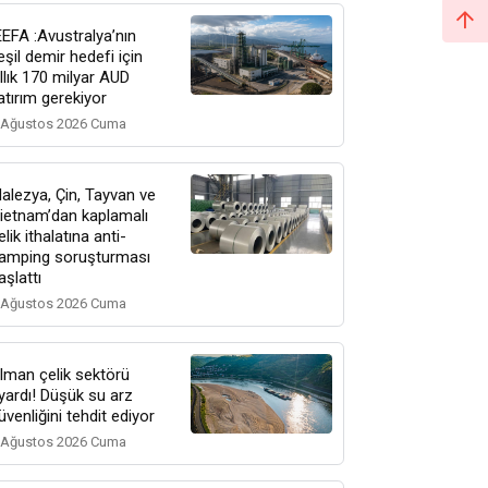
EEFA :Avustralya’nın
eşil demir hedefi için
ıllık 170 milyar AUD
atırım gerekiyor
 Ağustos 2026 Cuma
alezya, Çin, Tayvan ve
ietnam’dan kaplamalı
elik ithalatına anti-
amping soruşturması
aşlattı
 Ağustos 2026 Cuma
lman çelik sektörü
yardı! Düşük su arz
üvenliğini tehdit ediyor
 Ağustos 2026 Cuma