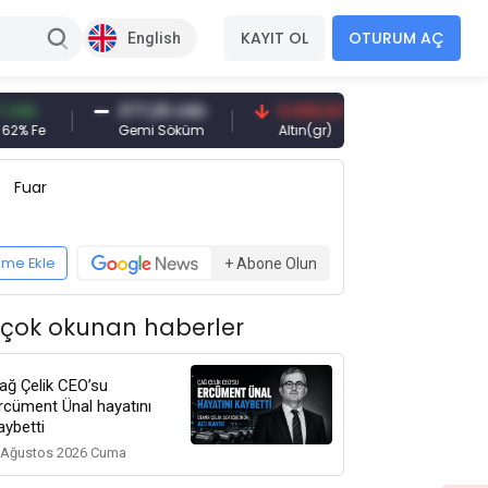
KAYIT OL
OTURUM AÇ
English
377,25 USD
6.089,00 TRY
95,00 USD
Gemi Söküm
Altın(gr)
Demir Cevheri
Fuar
eme Ekle
+ Abone Olun
 çok okunan haberler
ağ Çelik CEO’su
rcüment Ünal hayatını
aybetti
 Ağustos 2026 Cuma