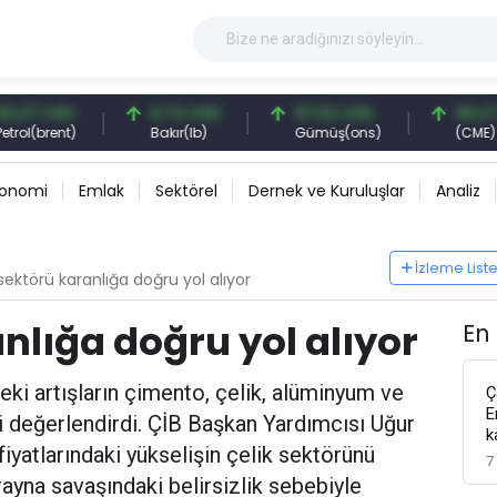
USD
6,74 USD
97,32 USD
96,27 USD
ent)
Bakır(lb)
Gümüş(ons)
(CME) 62% Fe
konomi
Emlak
Sektörel
Dernek ve Kuruluşlar
Analiz
İzleme List
 sektörü karanlığa doğru yol alıyor
nlığa doğru yol alıyor
En
deki artışların çimento, çelik, alüminyum ve
Ç
E
i değerlendirdi. ÇİB Başkan Yardımcısı Uğur
k
 fiyatlarındaki yükselişin çelik sektörünü
7
ayna savaşındaki belirsizlik sebebiyle