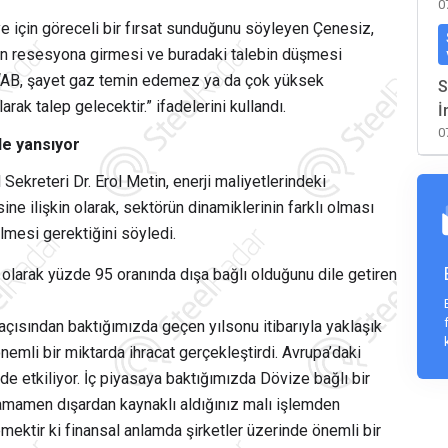
0
e için göreceli bir fırsat sunduğunu söyleyen Çenesiz,
nin resesyona girmesi ve buradaki talebin düşmesi
z, “AB, şayet gaz temin edemez ya da çok yüksek
S
ak talep gelecektir.” ifadelerini kullandı.
İ
0
de yansıyor
ekreteri Dr. Erol Metin, enerji maliyetlerindeki
ne ilişkin olarak, sektörün dinamiklerinin farklı olması
lmesi gerektiğini söyledi.
larak yüzde 95 oranında dışa bağlı olduğunu dile getiren
 açısından baktığımızda geçen yılsonu itibarıyla yaklaşık
nemli bir miktarda ihracat gerçekleştirdi. Avrupa’daki
de etkiliyor. İç piyasaya baktığımızda Dövize bağlı bir
tamamen dışardan kaynaklı aldığınız malı işlemden
ektir ki finansal anlamda şirketler üzerinde önemli bir