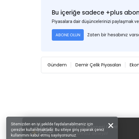
Bu içeriğe sadece +plus abonel
Piyasalara dair düşüncelerinizi paylaşmak
Zaten bir hesabınız var
ABONE OLUN
Gündem
Demir Çelik Piyasaları
Eko
Sitemizden en iyi şekilde faydalanabilmeniz için
Şimdi Plus Abonesi Olun!
çerezler kullanılmaktadır. Bu siteye giriş yaparak çerez
3 gün ücretsiz deneyin!
kullanımını kabul etmiş sayılıyorsunuz.