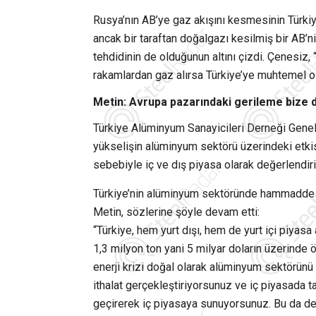
Rusya’nın AB’ye gaz akışını kesmesinin Türkiy
ancak bir taraftan doğalgazı kesilmiş bir AB’
tehdidinin de olduğunun altını çizdi. Çenesi
rakamlardan gaz alırsa Türkiye’ye muhtemel olar
Metin: Avrupa pazarındaki gerileme bize 
Türkiye Alüminyum Sanayicileri Derneği Genel S
yükselişin alüminyum sektörü üzerindeki etkisi
sebebiyle iç ve dış piyasa olarak değerlendiri
Türkiye’nin alüminyum sektöründe hammadde o
Metin, sözlerine şöyle devam etti:
“Türkiye, hem yurt dışı, hem de yurt içi piyasa
1,3 milyon ton yani 5 milyar doların üzerinde ö
enerji krizi doğal olarak alüminyum sektörünü 
ithalat gerçekleştiriyorsunuz ve iç piyasada 
geçirerek iç piyasaya sunuyorsunuz. Bu da dem