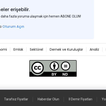
er erişebilir.
 ve daha fazla yoruma ulaşmak için hemen ABONE OLUN!
sa
Oturum Açın
nomi
Emlak
Sektörel
Dernek ve Kuruluşlar
Analiz
Tarafsız Fiyatlar
Haberdar Olun
İl Demir Fiyatları
Yo