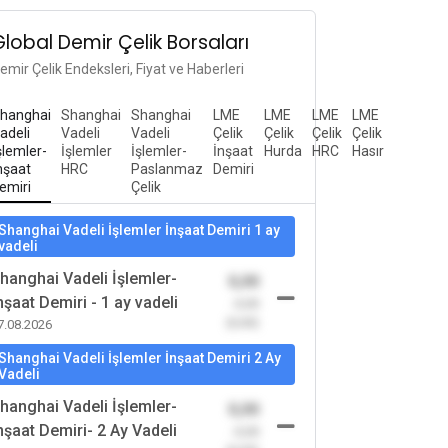
Global Demir Çelik Borsaları
emir Çelik Endeksleri, Fiyat ve Haberleri
hanghai
Shanghai
Shanghai
LME
LME
LME
LME
adeli
Vadeli
Vadeli
Çelik
Çelik
Çelik
Çelik
şlemler-
İşlemler
İşlemler-
İnşaat
Hurda
HRC
Hasır
nşaat
HRC
Paslanmaz
Demiri
emiri
Çelik
Shanghai Vadeli İşlemler İnşaat Demiri 1 ay
vadeli
hanghai Vadeli İşlemler-
0,00
nşaat Demiri - 1 ay vadeli
-0,00
(0,00)
7.08.2026
Shanghai Vadeli İşlemler İnşaat Demiri 2 Ay
Vadeli
hanghai Vadeli İşlemler-
0,00
nşaat Demiri- 2 Ay Vadeli
-0,00