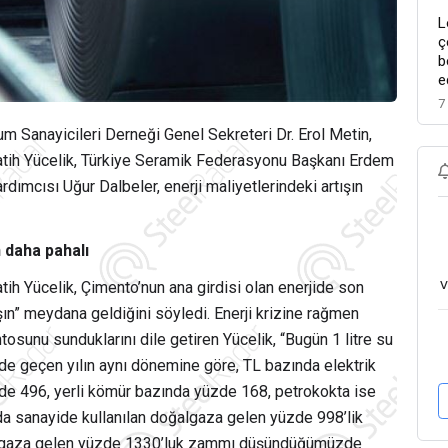
L
ç
b
e
7
 Sanayicileri Derneği Genel Sekreteri Dr. Erol Metin,
 Fatih Yücelik, Türkiye Seramik Federasyonu Başkanı Erdem
ardımcısı Uğur Dalbeler, enerji maliyetlerindeki artışın
n daha pahalı
v
atih Yücelik, Çimento’nun ana girdisi olan enerjide son
şın” meydana geldiğini söyledi. Enerji krizine rağmen
sunu sunduklarını dile getiren Yücelik, “Bugün 1 litre su
de geçen yılın aynı dönemine göre, TL bazında elektrik
zde 496, yerli kömür bazında yüzde 168, petrokokta ise
ılda sanayide kullanılan doğalgaza gelen yüzde 998’lik
ğalgaza gelen yüzde 1330’luk zammı düşündüğümüzde