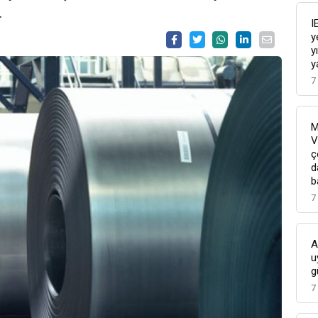
.
I
y
y
y
7
M
V
ç
d
b
7
A
u
g
7