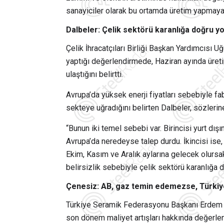
sanayiciler olarak bu ortamda üretim yapmaya 
Dalbeler: Çelik sektörü karanlığa doğru yol
Çelik İhracatçıları Birliği Başkan Yardımcısı 
yaptığı değerlendirmede, Haziran ayında üre
ulaştığını belirtti.
Avrupa’da yüksek enerji fiyatları sebebiyle f
sekteye uğradığını belirten Dalbeler, sözlerin
“Bunun iki temel sebebi var. Birincisi yurt dış
Avrupa’da neredeyse talep durdu. İkincisi ise
Ekim, Kasım ve Aralık aylarına gelecek olursa
belirsizlik sebebiyle çelik sektörü karanlığa do
Çenesiz: AB, gaz temin edemezse, Türkiy
Türkiye Seramik Federasyonu Başkanı Erdem Çe
son dönem maliyet artışları hakkında değerle