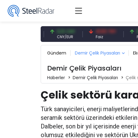
54,87 EUR
0,13 CNY
41,53 TRY
83,27 
EUR
CNY/EUR
Faiz
Petrol(br
Gündem
Demir Çelik Piyasaları
E
Demir Çelik Piyasaları
Haberler
Demir Çelik Piyasaları
Çelik
Çelik sektörü kara
Türk sanayicileri, enerji maliyetlerin
seramik sektörü üzerindeki etkilerin
Dalbeler, son bir yıl içerisinde enerji
olumsuz etkilediğini ve sektörün Ukr