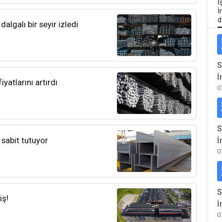
İ
İ
d
 dalgalı bir seyir izledi
S
İ
yatlarını artırdı
0
S
 sabit tutuyor
İ
0
S
iş!
İ
0