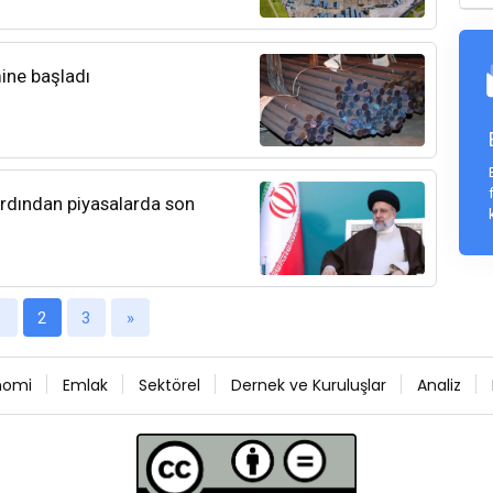
mine başladı
ardından piyasalarda son
1
2
3
»
nomi
Emlak
Sektörel
Dernek ve Kuruluşlar
Analiz