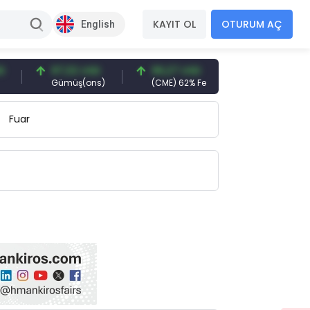
KAYIT OL
OTURUM AÇ
English
97,32 USD
96,27 USD
377,25 USD
Gümüş(ons)
(CME) 62% Fe
Gemi Söküm
Fuar