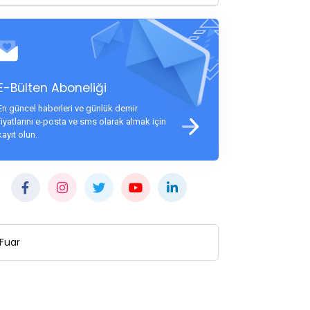
E-Bülten Aboneliği
En güncel haberleri ve günlük demir
fiyatlarını e-posta ve sms olarak almak için
kayıt olun.
Fuar