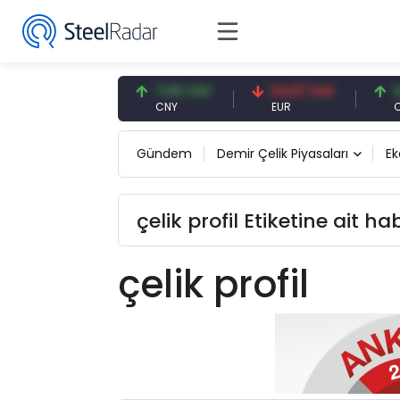
47,59 USD
7,09 CNY
54,87 EUR
0,1
USD
CNY
EUR
CNY
Gündem
Demir Çelik Piyasaları
E
çelik profil Etiketine ait ha
çelik profil