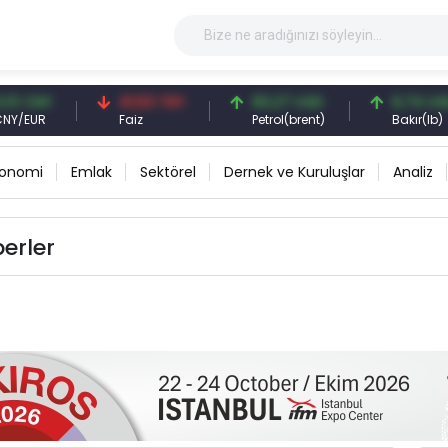
3 CNY
41,53 TRY
83,27 USD
6,74 USD
/EUR
Faiz
Petrol(brent)
Bakır(lb)
konomi
Emlak
Sektörel
Dernek ve Kuruluşlar
Analiz
berler