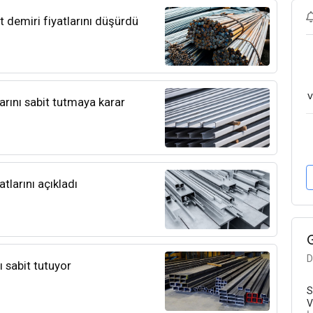
t demiri fiyatlarını düşürdü
v
larını sabit tutmaya karar
tlarını açıkladı
D
ı sabit tutuyor
S
V