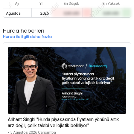
Ay
Yıl
En Düşük
En Yüksek
Ağustos
2025
0,00 USD
0,00 USD
Hurda haberleri
Hurda ile ilgili daha fazla
Arihant Singhi "Hurda piyasasında fiyatların yönünü artık
arz değil, çelik talebi ve lojistik belirliyor"
• 5 Ağustos 2026 Çarşamba