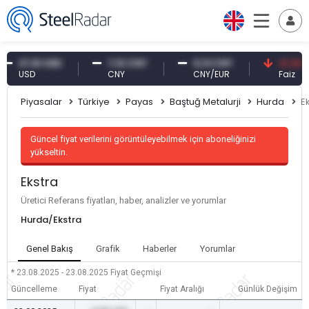
47,61 USD
7,10 CNY
0,13 CNY
41,30 TRY
USD
CNY
CNY/EUR
Faiz
Piyasalar
Türkiye
Payas
Baştuğ Metalurji
Hurda
E
Güncel fiyat verilerini görüntüleyebilmek için aboneliğinizi
yükseltin.
Ekstra
Üretici Referans fiyatları, haber, analizler ve yorumlar
Hurda/Ekstra
Genel Bakış
Grafik
Haberler
Yorumlar
* 23.08.2025 - 23.08.2025
Fiyat Geçmişi
Güncelleme
Fiyat
Fiyat Aralığı
Günlük Değişim