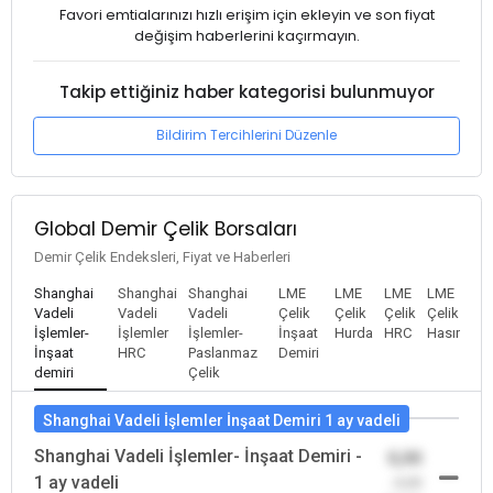
Favori emtialarınızı hızlı erişim için ekleyin ve son fiyat
değişim haberlerini kaçırmayın.
Takip ettiğiniz haber kategorisi bulunmuyor
Bildirim Tercihlerini Düzenle
Global Demir Çelik Borsaları
Demir Çelik Endeksleri, Fiyat ve Haberleri
Shanghai
Shanghai
Shanghai
LME
LME
LME
LME
Vadeli
Vadeli
Vadeli
Çelik
Çelik
Çelik
Çelik
İşlemler-
İşlemler
İşlemler-
İnşaat
Hurda
HRC
Hasır
İnşaat
HRC
Paslanmaz
Demiri
demiri
Çelik
Shanghai Vadeli İşlemler İnşaat Demiri 1 ay vadeli
Shanghai Vadeli İşlemler- İnşaat Demiri -
0,00
1 ay vadeli
-0,00