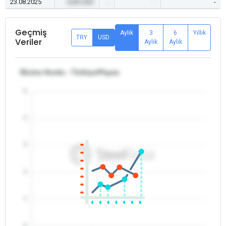
23.08.2025
0,00 USD
-
-
-
Geçmiş
Aylık
3
6
Yıllık
TRY
USD
Veriler
Aylık
Aylık
Ekstra Hurda - Türkiye/Payas
5
4
3
2
1
0