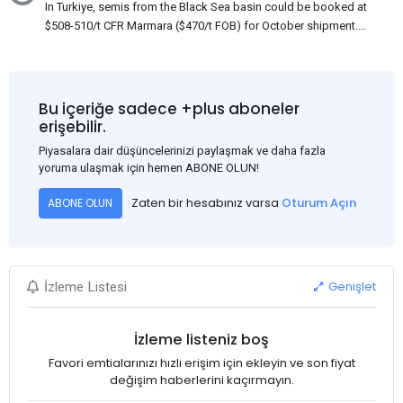
In Turkiye, semis from the Black Sea basin could be booked at
$508-510/t CFR Marmara ($470/t FOB) for October shipment.
While some customers claim that Russian origin was offered,
other participants admit that it could be only Belarus or Donbas.
Around 10,000 t of Belarusian product is available from the
market. Information about sales of 15,000-20,000 t at $485/t
Bu içeriğe sadece +plus aboneler
CFR around two weeks ago was circulating in the market, but it
erişebilir.
could not be confirmed at the time of publication. This was a re-
Piyasalara dair düşüncelerinizi paylaşmak ve daha fazla
export of Donbas material provided by a Russian mill.
yoruma ulaşmak için hemen ABONE OLUN!
Zaten bir hesabınız varsa
Oturum Açın
ABONE OLUN
Genişlet
İzleme Listesi
İzleme listeniz boş
Favori emtialarınızı hızlı erişim için ekleyin ve son fiyat
değişim haberlerini kaçırmayın.