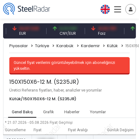
54,87 EUR
0,13 CNY
41,53 TRY
83,2
EUR
CNY/EUR
Faiz
Petrol
Piyasalar
Türkiye
Karabük
Kardemir
Kütük
150X15
Güncel fiyat verilerini görüntüleyebilmek için aboneliğinizi
yükseltin.
150X150X6-12 M. (S235JR)
Üretici Referans fiyatları, haber, analizler ve yorumlar
Kütük/150X150X6-12 M. (S235JR)
Genel Bakış
Grafik
Haberler
Yorumlar
* 21.07.2026 - 05.08.2026
Fiyat Geçmişi
Güncelleme
Fiyat
Fiyat Aralığı
Günlük Değişim