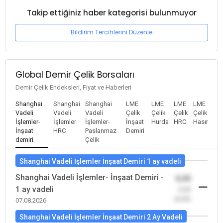
Takip ettiğiniz haber kategorisi bulunmuyor
Bildirim Tercihlerini Düzenle
Global Demir Çelik Borsaları
Demir Çelik Endeksleri, Fiyat ve Haberleri
Shanghai
Shanghai
Shanghai
LME
LME
LME
LME
Vadeli
Vadeli
Vadeli
Çelik
Çelik
Çelik
Çelik
İşlemler-
İşlemler
İşlemler-
İnşaat
Hurda
HRC
Hasır
İnşaat
HRC
Paslanmaz
Demiri
demiri
Çelik
Shanghai Vadeli İşlemler İnşaat Demiri 1 ay vadeli
Shanghai Vadeli İşlemler- İnşaat Demiri -
0,00
1 ay vadeli
-0,00
(0,00)
07.08.2026
Shanghai Vadeli İşlemler İnşaat Demiri 2 Ay Vadeli