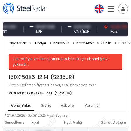
 CNY
54,87 EUR
0,13 CNY
41,30 TRY
EUR
CNY/EUR
Faiz
Piyasalar
Türkiye
Karabük
Kardemir
Kütük
150X15
Güncel fiyat verilerini görüntüleyebilmek için aboneliğinizi
yükseltin.
150X150X6-12 M. (S235JR)
Üretici Referans fiyatları, haber, analizler ve yorumlar
Kütük/150X150X6-12 M. (S235JR)
Genel Bakış
Grafik
Haberler
Yorumlar
* 21.07.2026 - 05.08.2026
Fiyat Geçmişi
Güncelleme
Fiyat
Fiyat Aralığı
Günlük Değişim