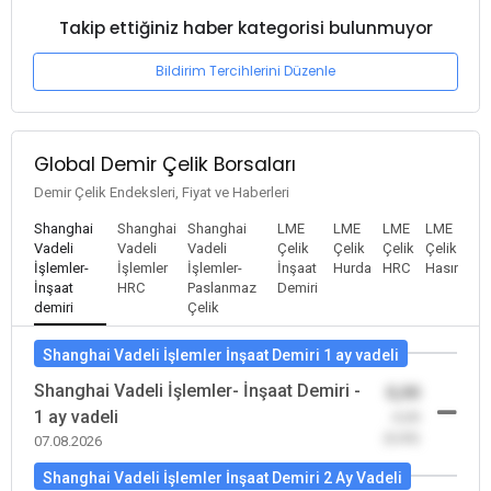
Takip ettiğiniz haber kategorisi bulunmuyor
Bildirim Tercihlerini Düzenle
Global Demir Çelik Borsaları
Demir Çelik Endeksleri, Fiyat ve Haberleri
Shanghai
Shanghai
Shanghai
LME
LME
LME
LME
Vadeli
Vadeli
Vadeli
Çelik
Çelik
Çelik
Çelik
İşlemler-
İşlemler
İşlemler-
İnşaat
Hurda
HRC
Hasır
İnşaat
HRC
Paslanmaz
Demiri
demiri
Çelik
Shanghai Vadeli İşlemler İnşaat Demiri 1 ay vadeli
Shanghai Vadeli İşlemler- İnşaat Demiri -
0,00
1 ay vadeli
-0,00
(0,00)
07.08.2026
Shanghai Vadeli İşlemler İnşaat Demiri 2 Ay Vadeli