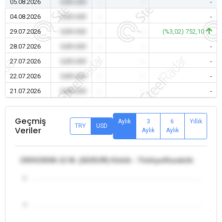
05.08.2026
0,00 USD
-
-
-
04.08.2026
0,00 USD
-
-
-
29.07.2026
0,00 USD
-
-
(%3,02) 752,10
28.07.2026
0,00 USD
-
-
-
27.07.2026
0,00 USD
-
-
-
22.07.2026
0,00 USD
-
-
-
21.07.2026
0,00 USD
-
-
-
Geçmiş
Aylık
3
6
Yıllık
TRY
USD
Veriler
Aylık
Aylık
150X150X6-12 M. (S235JR) Kütük - Türkiye/Karabük
5
4