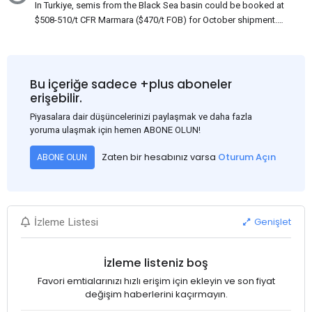
In Turkiye, semis from the Black Sea basin could be booked at
$508-510/t CFR Marmara ($470/t FOB) for October shipment.
While some customers claim that Russian origin was offered,
other participants admit that it could be only Belarus or Donbas.
Around 10,000 t of Belarusian product is available from the
market. Information about sales of 15,000-20,000 t at $485/t
Bu içeriğe sadece +plus aboneler
CFR around two weeks ago was circulating in the market, but it
erişebilir.
could not be confirmed at the time of publication. This was a re-
Piyasalara dair düşüncelerinizi paylaşmak ve daha fazla
export of Donbas material provided by a Russian mill.
yoruma ulaşmak için hemen ABONE OLUN!
Zaten bir hesabınız varsa
Oturum Açın
ABONE OLUN
Genişlet
İzleme Listesi
İzleme listeniz boş
Favori emtialarınızı hızlı erişim için ekleyin ve son fiyat
değişim haberlerini kaçırmayın.