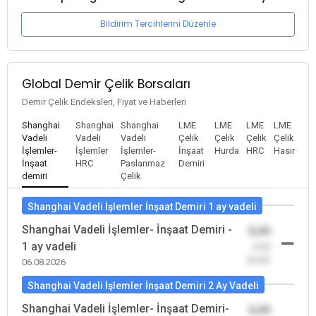
Bildirim Tercihlerini Düzenle
Global Demir Çelik Borsaları
Demir Çelik Endeksleri, Fiyat ve Haberleri
Shanghai
Shanghai
Shanghai
LME
LME
LME
LME
Vadeli
Vadeli
Vadeli
Çelik
Çelik
Çelik
Çelik
İşlemler-
İşlemler
İşlemler-
İnşaat
Hurda
HRC
Hasır
İnşaat
HRC
Paslanmaz
Demiri
demiri
Çelik
Shanghai Vadeli İşlemler İnşaat Demiri 1 ay vadeli
Shanghai Vadeli İşlemler- İnşaat Demiri -
0,00
1 ay vadeli
-0,00
(0,00)
06.08.2026
Shanghai Vadeli İşlemler İnşaat Demiri 2 Ay Vadeli
Shanghai Vadeli İşlemler- İnşaat Demiri-
0,00