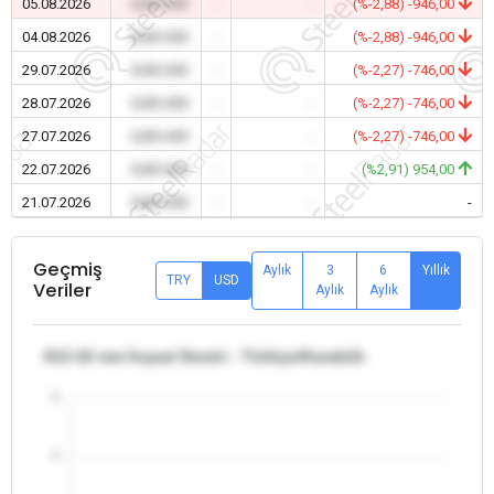
05.08.2026
0,00 USD
-
-
(%-2,88) -946,00
04.08.2026
0,00 USD
-
-
(%-2,88) -946,00
29.07.2026
0,00 USD
-
-
(%-2,27) -746,00
28.07.2026
0,00 USD
-
-
(%-2,27) -746,00
27.07.2026
0,00 USD
-
-
(%-2,27) -746,00
22.07.2026
0,00 USD
-
-
(%2,91) 954,00
21.07.2026
0,00 USD
-
-
-
Geçmiş
Aylık
3
6
Yıllık
TRY
USD
Veriler
Aylık
Aylık
θ12-32 mm İnşaat Demiri - Türkiye/Karabük
5
4