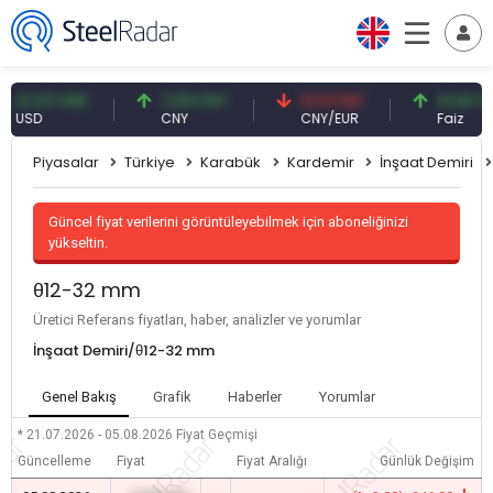
,57 USD
7,09 CNY
0,13 CNY
41,54 TRY
SD
CNY
CNY/EUR
Faiz
Piyasalar
Türkiye
Karabük
Kardemir
İnşaat Demiri
Güncel fiyat verilerini görüntüleyebilmek için aboneliğinizi
yükseltin.
θ12-32 mm
Üretici Referans fiyatları, haber, analizler ve yorumlar
İnşaat Demiri/θ12-32 mm
Genel Bakış
Grafik
Haberler
Yorumlar
* 21.07.2026 - 05.08.2026
Fiyat Geçmişi
Güncelleme
Fiyat
Fiyat Aralığı
Günlük Değişim