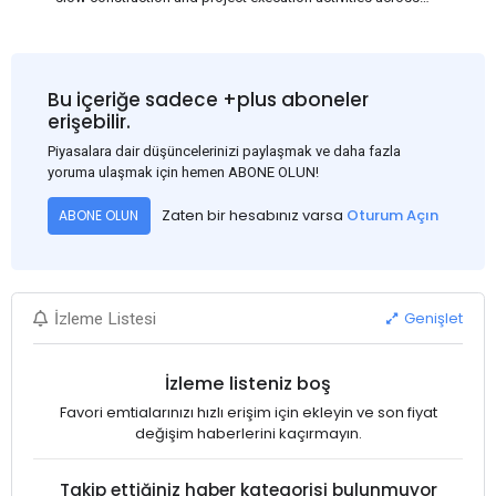
several regions of India, resulting in reduced short-term
demand for flat steel products. Demand from infrastructure
development, roofing applications, industrial manufacturing,
and rural construction projects is expected to provide support
Bu içeriğe sadece +plus aboneler
to the market despite seasonal disruptions caused by heavy
erişebilir.
rainfall.
Piyasalara dair düşüncelerinizi paylaşmak ve daha fazla
yoruma ulaşmak için hemen ABONE OLUN!
Zaten bir hesabınız varsa
Oturum Açın
ABONE OLUN
Genişlet
İzleme Listesi
İzleme listeniz boş
Favori emtialarınızı hızlı erişim için ekleyin ve son fiyat
değişim haberlerini kaçırmayın.
Takip ettiğiniz haber kategorisi bulunmuyor