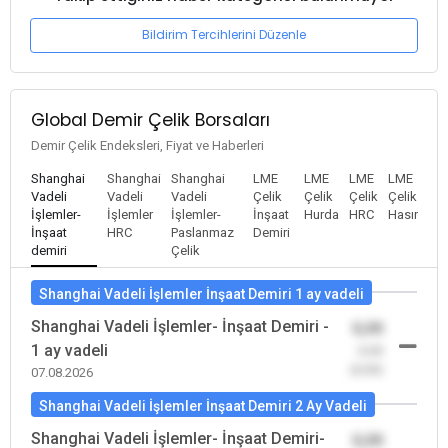
Bildirim Tercihlerini Düzenle
Global Demir Çelik Borsaları
Demir Çelik Endeksleri, Fiyat ve Haberleri
Shanghai
Shanghai
Shanghai
LME
LME
LME
LME
Vadeli
Vadeli
Vadeli
Çelik
Çelik
Çelik
Çelik
İşlemler-
İşlemler
İşlemler-
İnşaat
Hurda
HRC
Hasır
İnşaat
HRC
Paslanmaz
Demiri
demiri
Çelik
Shanghai Vadeli İşlemler İnşaat Demiri 1 ay vadeli
Shanghai Vadeli İşlemler- İnşaat Demiri -
0,00
1 ay vadeli
-0,00
(0,00)
07.08.2026
Shanghai Vadeli İşlemler İnşaat Demiri 2 Ay Vadeli
Shanghai Vadeli İşlemler- İnşaat Demiri-
0,00