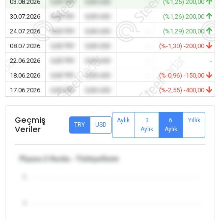
03.08.2026
0,00 TRY
0,00 USD
-
(%1,25) 200,00
30.07.2026
0,00 TRY
0,00 USD
-
(%1,26) 200,00
24.07.2026
0,00 TRY
0,00 USD
-
(%1,29) 200,00
08.07.2026
0,00 TRY
0,00 USD
-
(%-1,30) -200,00
22.06.2026
0,00 TRY
0,00 USD
-
-
18.06.2026
0,00 TRY
0,00 USD
-
(%-0,96) -150,00
17.06.2026
0,00 TRY
0,00 USD
-
(%-2,55) -400,00
Geçmiş
Aylık
3
6
Yıllık
TRY
USD
Veriler
Aylık
Aylık
Piyasa 2 Hurda - Türkiye/İzmir
5
4