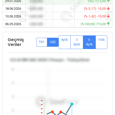
29.07.2026
0,00 USD
-
-
(%0,71) 5,00
18.06.2026
0,00 USD
-
-
(%-2,17) -15,00
10.06.2026
0,00 USD
-
-
(%-1,42) -10,00
06.05.2026
0,00 USD
-
-
(%100,00) 715,00
Geçmiş
Aylık
3
6
Yıllık
TRY
USD
Veriler
Aylık
Aylık
5,5-16 MM SAE 1022C Filmaşin - Türkiye/İzmir
5
4
3
2