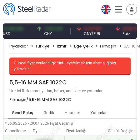
,59 USD
7,09 CNY
0,13 CNY
41,53 TRY
D
CNY
CNY/EUR
Faiz
Piyasalar
Türkiye
İzmir
Ege Çelik
Filmaşin
5,5-16 
Güncel fiyat verilerini görüntüleyebilmek için aboneliğinizi
yükseltin.
5,5-16 MM SAE 1022C
Üretici Referans fiyatları, haber, analizler ve yorumlar
Filmaşin/5,5-16 MM SAE 1022C
Genel Bakış
Grafik
Haberler
Yorumlar
* 06.05.2026 - 29.07.2026
Fiyat Geçmişi
Güncelleme
Fiyat
Fiyat Aralığı
Günlük Değişim