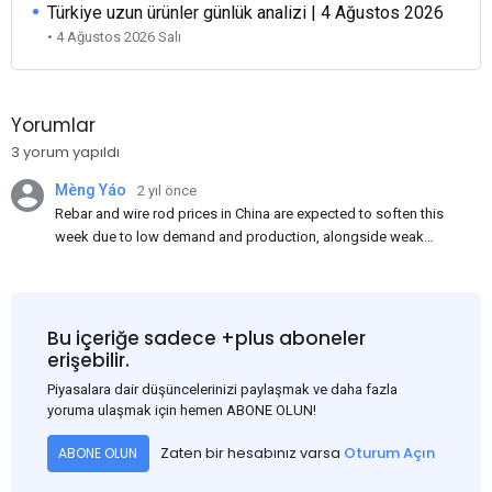
Türkiye uzun ürünler günlük analizi | 4 Ağustos 2026
• 4 Ağustos 2026 Salı
Yorumlar
3 yorum yapıldı
Mèng Yáo
2 yıl önce
Rebar and wire rod prices in China are expected to soften this
week due to low demand and production, alongside weak
market sentiment. Traders may reduce rebar stocks ahead of
new standards. This outlook is based on surveys and market
communications with Chinese participants.
Bu içeriğe sadece +plus aboneler
erişebilir.
Piyasalara dair düşüncelerinizi paylaşmak ve daha fazla
yoruma ulaşmak için hemen ABONE OLUN!
Zaten bir hesabınız varsa
Oturum Açın
ABONE OLUN