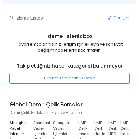
Genişlet
İzleme Listesi
İzleme listeniz boş
Favori emtialarınızı hızlı erişim için ekleyin ve son fiyat
değişim haberlerini kaçırmayın.
Takip ettiğiniz haber kategorisi bulunmuyor
Bildirim Tercihlerini Düzenle
Global Demir Çelik Borsaları
Demir Çelik Endeksleri, Fiyat ve Haberleri
Shanghai
Shanghai
Shanghai
LME
LME
LME
LME
Vadeli
Vadeli
Vadeli
Çelik
Çelik
Çelik
Çelik
İşlemler-
İşlemler
İşlemler-
İnşaat
Hurda
HRC
Hasır