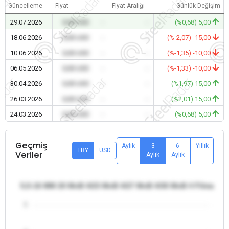
Güncelleme
Fiyat
Fiyat Aralığı
Günlük Değişim
29.07.2026
0,00 USD
-
-
(%0,68) 5,00
18.06.2026
0,00 USD
-
-
(%-2,07) -15,00
10.06.2026
0,00 USD
-
-
(%-1,35) -10,00
06.05.2026
0,00 USD
-
-
(%-1,33) -10,00
30.04.2026
0,00 USD
-
-
(%1,97) 15,00
26.03.2026
0,00 USD
-
-
(%2,01) 15,00
24.03.2026
0,00 USD
-
-
(%0,68) 5,00
Geçmiş
Aylık
3
6
Yıllık
TRY
USD
Veriler
Aylık
Aylık
5,5-16 MM 20 MnB 4/23 MnB 4/27 MnB 4/30 MnB 4 Filmaşin - 
5