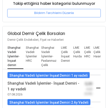
Takip ettiğiniz haber kategorisi bulunmuyor
Bildirim Tercihlerini Düzenle
Global Demir Çelik Borsaları
Demir Çelik Endeksleri, Fiyat ve Haberleri
Shanghai
Shanghai
Shanghai
LME
LME
LME
LME
Vadeli
Vadeli
Vadeli
Çelik
Çelik
Çelik
Çelik
İşlemler-
İşlemler
İşlemler-
İnşaat
Hurda
HRC
Hasır
İnşaat
HRC
Paslanmaz
Demiri
demiri
Çelik
Shanghai Vadeli İşlemler İnşaat Demiri 1 ay vadeli
Shanghai Vadeli İşlemler- İnşaat Demiri -
0,00
1 ay vadeli
-0,00
(0,00)
07.08.2026
Shanghai Vadeli İşlemler İnşaat Demiri 2 Ay Vadeli