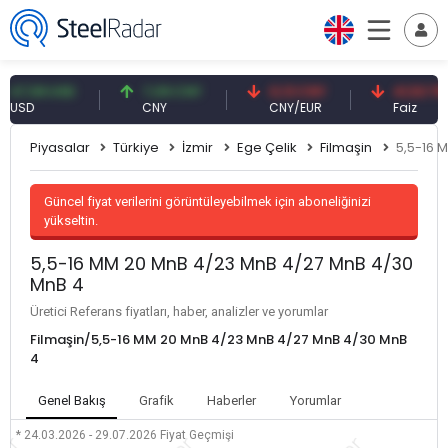
,59 USD
7,09 CNY
0,13 CNY
41,53 TRY
D
CNY
CNY/EUR
Faiz
Piyasalar
Türkiye
İzmir
Ege Çelik
Filmaşin
5,5-16 
Güncel fiyat verilerini görüntüleyebilmek için aboneliğinizi
yükseltin.
5,5-16 MM 20 MnB 4/23 MnB 4/27 MnB 4/30
MnB 4
Üretici Referans fiyatları, haber, analizler ve yorumlar
Filmaşin/5,5-16 MM 20 MnB 4/23 MnB 4/27 MnB 4/30 MnB
4
Genel Bakış
Grafik
Haberler
Yorumlar
* 24.03.2026 - 29.07.2026
Fiyat Geçmişi