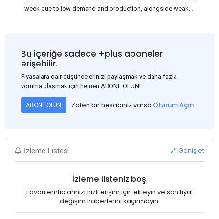
week due to low demand and production, alongside weak
market sentiment. Traders may reduce rebar stocks ahead of
new standards. This outlook is based on surveys and market
communications with Chinese participants.
Bu içeriğe sadece +plus aboneler
erişebilir.
Piyasalara dair düşüncelerinizi paylaşmak ve daha fazla
yoruma ulaşmak için hemen ABONE OLUN!
Zaten bir hesabınız varsa
Oturum Açın
ABONE OLUN
Genişlet
İzleme Listesi
İzleme listeniz boş
Favori emtialarınızı hızlı erişim için ekleyin ve son fiyat
değişim haberlerini kaçırmayın.