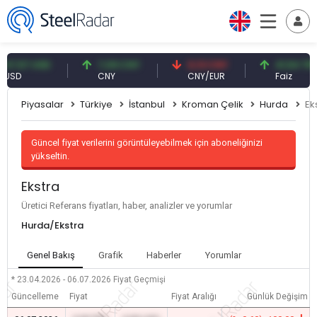
57 USD
7,09 CNY
0,13 CNY
41,54 TRY
D
CNY
CNY/EUR
Faiz
Piyasalar
Türkiye
İstanbul
Kroman Çelik
Hurda
Ek
Güncel fiyat verilerini görüntüleyebilmek için aboneliğinizi
yükseltin.
Ekstra
Üretici Referans fiyatları, haber, analizler ve yorumlar
Hurda/Ekstra
Genel Bakış
Grafik
Haberler
Yorumlar
* 23.04.2026 - 06.07.2026
Fiyat Geçmişi
Güncelleme
Fiyat
Fiyat Aralığı
Günlük Değişim