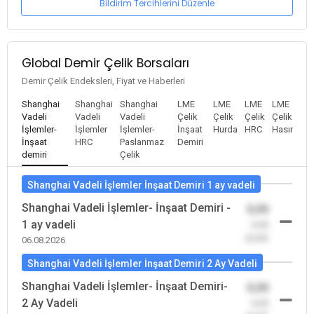
Bildirim Tercihlerini Düzenle
Global Demir Çelik Borsaları
Demir Çelik Endeksleri, Fiyat ve Haberleri
Shanghai
Shanghai
Shanghai
LME
LME
LME
LME
Vadeli
Vadeli
Vadeli
Çelik
Çelik
Çelik
Çelik
İşlemler-
İşlemler
İşlemler-
İnşaat
Hurda
HRC
Hasır
İnşaat
HRC
Paslanmaz
Demiri
demiri
Çelik
Shanghai Vadeli İşlemler İnşaat Demiri 1 ay vadeli
Shanghai Vadeli İşlemler- İnşaat Demiri -
0,00
1 ay vadeli
-0,00
(0,00)
06.08.2026
Shanghai Vadeli İşlemler İnşaat Demiri 2 Ay Vadeli
Shanghai Vadeli İşlemler- İnşaat Demiri-
0,00
2 Ay Vadeli
-0,00