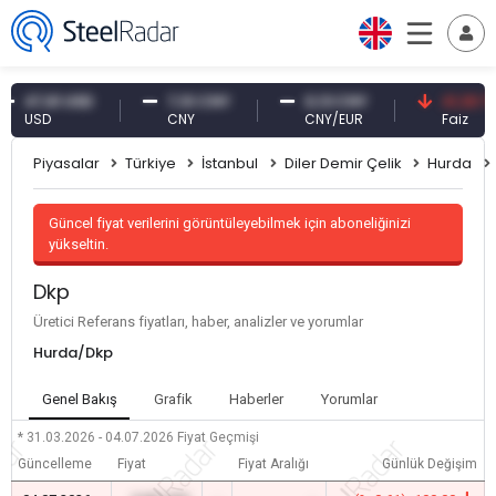
47,61 USD
7,10 CNY
0,13 CNY
41,30 TRY
USD
CNY
CNY/EUR
Faiz
Piyasalar
Türkiye
İstanbul
Diler Demir Çelik
Hurda
Güncel fiyat verilerini görüntüleyebilmek için aboneliğinizi
yükseltin.
Dkp
Üretici Referans fiyatları, haber, analizler ve yorumlar
Hurda/Dkp
Genel Bakış
Grafik
Haberler
Yorumlar
* 31.03.2026 - 04.07.2026
Fiyat Geçmişi
Güncelleme
Fiyat
Fiyat Aralığı
Günlük Değişim