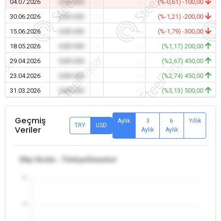
04.07.2026
0,00 USD
-
-
(%-0,61) -100,00
30.06.2026
0,00 USD
-
-
(%-1,21) -200,00
15.06.2026
0,00 USD
-
-
(%-1,79) -300,00
18.05.2026
0,00 USD
-
-
(%1,17) 200,00
29.04.2026
0,00 USD
-
-
(%2,67) 450,00
23.04.2026
0,00 USD
-
-
(%2,74) 450,00
31.03.2026
0,00 USD
-
-
(%3,13) 500,00
Geçmiş
Aylık
3
6
Yıllık
TRY
USD
Veriler
Aylık
Aylık
Dkp Hurda - Türkiye/İstanbul
5
4