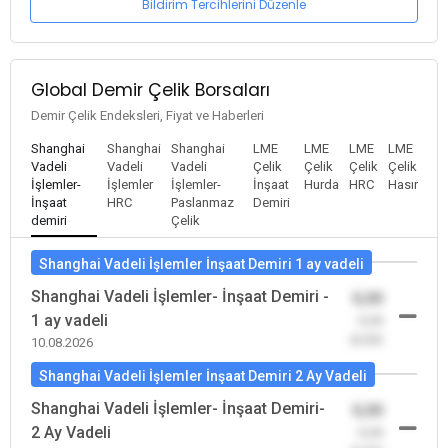
Bildirim Tercihlerini Düzenle
Global Demir Çelik Borsaları
Demir Çelik Endeksleri, Fiyat ve Haberleri
Shanghai
Shanghai
Shanghai
LME
LME
LME
LME
Vadeli
Vadeli
Vadeli
Çelik
Çelik
Çelik
Çelik
İşlemler-
İşlemler
İşlemler-
İnşaat
Hurda
HRC
Hasır
İnşaat
HRC
Paslanmaz
Demiri
demiri
Çelik
Shanghai Vadeli İşlemler İnşaat Demiri 1 ay vadeli
Shanghai Vadeli İşlemler- İnşaat Demiri -
0,00
1 ay vadeli
-0,00
(0,00)
10.08.2026
Shanghai Vadeli İşlemler İnşaat Demiri 2 Ay Vadeli
Shanghai Vadeli İşlemler- İnşaat Demiri-
0,00
2 Ay Vadeli
-0,00