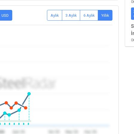
0
USD
Aylık
3 Aylık
6 Aylık
Yıllık
S
İ
0
026
Şub '26
Nis '26
May '26
Haz '26