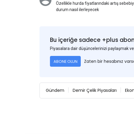
Özellikle hurda fiyatlarındaki artış sebebi
durum nasıl ilerleyecek
Bu içeriğe sadece +plus abonel
Piyasalara dair düşüncelerinizi paylaşmak
Zaten bir hesabınız var
ABONE OLUN
Gündem
Demir Çelik Piyasaları
Eko