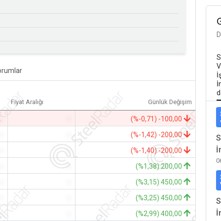
D
S
V
orumlar
İ
İ
d
Fiyat Aralığı
Günlük Değişim
-
-
(%-0,71) -100,00
-
-
(%-1,42) -200,00
S
İ
-
-
(%-1,40) -200,00
0
-
-
(%1,38) 200,00
-
-
(%3,15) 450,00
-
-
(%3,25) 450,00
S
İ
-
-
(%2,99) 400,00