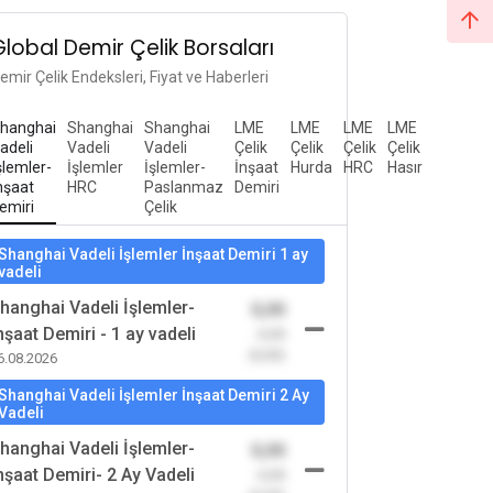
Global Demir Çelik Borsaları
emir Çelik Endeksleri, Fiyat ve Haberleri
hanghai
Shanghai
Shanghai
LME
LME
LME
LME
adeli
Vadeli
Vadeli
Çelik
Çelik
Çelik
Çelik
şlemler-
İşlemler
İşlemler-
İnşaat
Hurda
HRC
Hasır
nşaat
HRC
Paslanmaz
Demiri
emiri
Çelik
Shanghai Vadeli İşlemler İnşaat Demiri 1 ay
vadeli
hanghai Vadeli İşlemler-
0,00
nşaat Demiri - 1 ay vadeli
-0,00
(0,00)
6.08.2026
Shanghai Vadeli İşlemler İnşaat Demiri 2 Ay
Vadeli
hanghai Vadeli İşlemler-
0,00
nşaat Demiri- 2 Ay Vadeli
-0,00