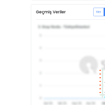
Geçmiş Veriler
TRY
3. Grup Hurda - Türkiye/İstanbul
5
4
3
2
1
0
Eyl '25
Eki '25
Kas '25
Ara '25
2