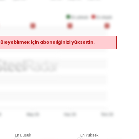
En yüksek
En düşük
0
0
0
0
0
0
üleyebilmek için aboneliğinizi yükseltin.
6
May 26
Haz 26
Tem 26
En Düşük
En Yüksek