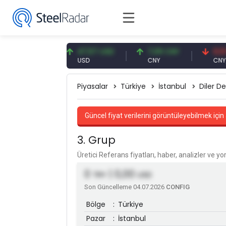
91 EUR
47,57 USD
7,09 CNY
0,13 CNY
USD
CNY
CNY/EUR
Piyasalar
Türkiye
İstanbul
Diler De
Güncel fiyat verilerini görüntüleyebilmek için 
3. Grup
Üretici Referans fiyatları, haber, analizler ve y
0
| 0,00
TRY
USD
Son Güncelleme 04.07.2026
CONFIG
Bölge
:
Türkiye
Pazar
:
İstanbul