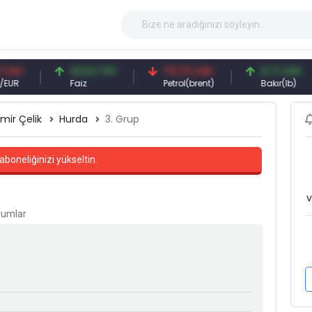
41,54 TRY
79,73 USD
6,71 USD
Faiz
Petrol(brent)
Bakır(lb)
mir Çelik
Hurda
3. Grup
aboneliğinizi yükseltin.
v
orumlar