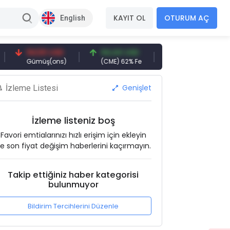
KAYIT OL
OTURUM AÇ
English
94,50 USD
94,44 USD
377,25 USD
Gümüş(ons)
(CME) 62% Fe
Gemi Söküm
Genişlet
İzleme Listesi
İzleme listeniz boş
Favori emtialarınızı hızlı erişim için ekleyin
e son fiyat değişim haberlerini kaçırmayın.
Takip ettiğiniz haber kategorisi
bulunmuyor
Bildirim Tercihlerini Düzenle