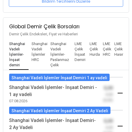
Bildirim Tercihlerini Düzenle
Global Demir Çelik Borsaları
Demir Çelik Endeksleri, Fiyat ve Haberleri
Shanghai
Shanghai
Shanghai
LME
LME
LME
LME
Vadeli
Vadeli
Vadeli
Çelik
Çelik
Çelik
Çelik
İşlemler-
İşlemler
İşlemler-
İnşaat
Hurda
HRC
Hasır
İnşaat
HRC
Paslanmaz
Demiri
demiri
Çelik
Shanghai Vadeli İşlemler İnşaat Demiri 1 ay vadeli
Shanghai Vadeli İşlemler- İnşaat Demiri -
0,00
1 ay vadeli
-0,00
(0,00)
07.08.2026
Shanghai Vadeli İşlemler İnşaat Demiri 2 Ay Vadeli
Shanghai Vadeli İşlemler- İnşaat Demiri-
0,00
2 Ay Vadeli
-0,00