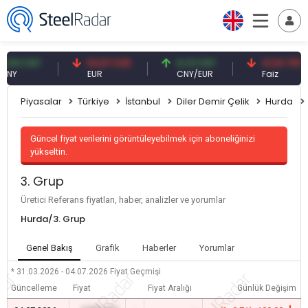
9 CNY
54,87 EUR
0,13 CNY
41,53 TRY
EUR
CNY/EUR
Faiz
Piyasalar
Türkiye
İstanbul
Diler Demir Çelik
Hurda
Güncel fiyat verilerini görüntüleyebilmek için aboneliğinizi
yükseltin.
3. Grup
Üretici Referans fiyatları, haber, analizler ve yorumlar
Hurda/3. Grup
Genel Bakış
Grafik
Haberler
Yorumlar
* 31.03.2026 - 04.07.2026
Fiyat Geçmişi
Güncelleme
Fiyat
Fiyat Aralığı
Günlük Değişim