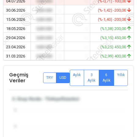
04.07.2026
0,00 USD
-
-
(%-0,71) -100,00
30.06.2026
0,00 USD
-
-
(%-1,42) -200,00
15.06.2026
0,00 USD
-
-
(%-1,40) -200,00
18.05.2026
0,00 USD
-
-
(%1,38) 200,00
29.04.2026
0,00 USD
-
-
(%3,15) 450,00
23.04.2026
0,00 USD
-
-
(%3,25) 450,00
31.03.2026
0,00 USD
-
-
(%2,99) 400,00
Geçmiş
Aylık
3
6
Yıllık
TRY
USD
Veriler
Aylık
Aylık
3. Grup Hurda - Türkiye/İstanbul
5
4