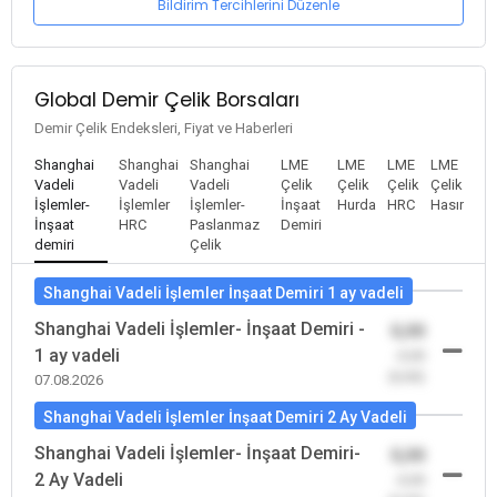
Bildirim Tercihlerini Düzenle
Global Demir Çelik Borsaları
Demir Çelik Endeksleri, Fiyat ve Haberleri
Shanghai
Shanghai
Shanghai
LME
LME
LME
LME
Vadeli
Vadeli
Vadeli
Çelik
Çelik
Çelik
Çelik
İşlemler-
İşlemler
İşlemler-
İnşaat
Hurda
HRC
Hasır
İnşaat
HRC
Paslanmaz
Demiri
demiri
Çelik
Shanghai Vadeli İşlemler İnşaat Demiri 1 ay vadeli
Shanghai Vadeli İşlemler- İnşaat Demiri -
0,00
1 ay vadeli
-0,00
(0,00)
07.08.2026
Shanghai Vadeli İşlemler İnşaat Demiri 2 Ay Vadeli
Shanghai Vadeli İşlemler- İnşaat Demiri-
0,00
2 Ay Vadeli
-0,00