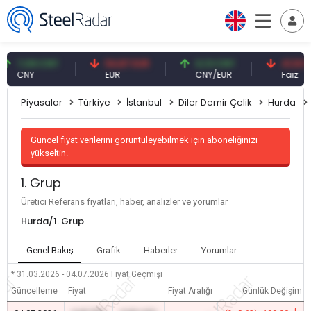
7,09 CNY
54,87 EUR
0,13 CNY
41,53 TRY
CNY
EUR
CNY/EUR
Faiz
Piyasalar
Türkiye
İstanbul
Diler Demir Çelik
Hurda
Güncel fiyat verilerini görüntüleyebilmek için aboneliğinizi
yükseltin.
1. Grup
Üretici Referans fiyatları, haber, analizler ve yorumlar
Hurda/1. Grup
Genel Bakış
Grafik
Haberler
Yorumlar
* 31.03.2026 - 04.07.2026
Fiyat Geçmişi
Güncelleme
Fiyat
Fiyat Aralığı
Günlük Değişim