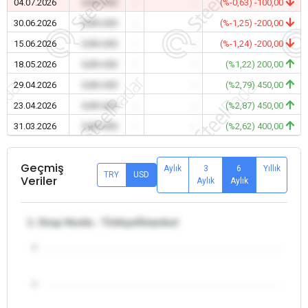
04.07.2026
0,00 USD
-
-
(%-0,63) -100,00
30.06.2026
0,00 USD
-
-
(%-1,25) -200,00
15.06.2026
0,00 USD
-
-
(%-1,24) -200,00
18.05.2026
0,00 USD
-
-
(%1,22) 200,00
29.04.2026
0,00 USD
-
-
(%2,79) 450,00
23.04.2026
0,00 USD
-
-
(%2,87) 450,00
31.03.2026
0,00 USD
-
-
(%2,62) 400,00
Geçmiş
Aylık
3
6
Yıllık
TRY
USD
Veriler
Aylık
Aylık
1. Grup Hurda - Türkiye/İstanbul
5
4