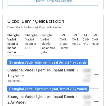
Bildirim Tercihlerini Düzenle
Global Demir Çelik Borsaları
Demir Çelik Endeksleri, Fiyat ve Haberleri
Shanghai
Shanghai
Shanghai
LME
LME
LME
LME
Vadeli
Vadeli
Vadeli
Çelik
Çelik
Çelik
Çelik
İşlemler-
İşlemler
İşlemler-
İnşaat
Hurda
HRC
Hasır
İnşaat
HRC
Paslanmaz
Demiri
demiri
Çelik
Shanghai Vadeli İşlemler İnşaat Demiri 1 ay vadeli
Shanghai Vadeli İşlemler- İnşaat Demiri -
0,00
1 ay vadeli
-0,00
(0,00)
10.08.2026
Shanghai Vadeli İşlemler İnşaat Demiri 2 Ay Vadeli
Shanghai Vadeli İşlemler- İnşaat Demiri-
0,00
2 Ay Vadeli
-0,00