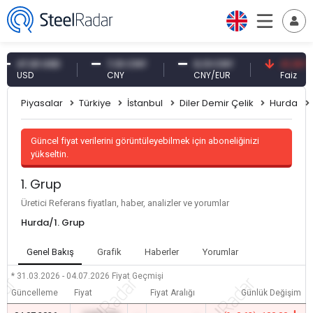
47,61 USD
7,10 CNY
0,13 CNY
41,30 TRY
USD
CNY
CNY/EUR
Faiz
Piyasalar
Türkiye
İstanbul
Diler Demir Çelik
Hurda
Güncel fiyat verilerini görüntüleyebilmek için aboneliğinizi
yükseltin.
1. Grup
Üretici Referans fiyatları, haber, analizler ve yorumlar
Hurda/1. Grup
Genel Bakış
Grafik
Haberler
Yorumlar
* 31.03.2026 - 04.07.2026
Fiyat Geçmişi
Güncelleme
Fiyat
Fiyat Aralığı
Günlük Değişim