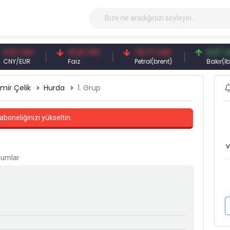
CNY
41,41 TRY
79,77 USD
6,67 USD
UR
Faiz
Petrol(brent)
Bakır(lb)
mir Çelik
Hurda
1. Grup
aboneliğinizi yükseltin.
v
orumlar