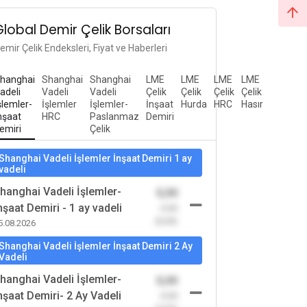
Global Demir Çelik Borsaları
emir Çelik Endeksleri, Fiyat ve Haberleri
hanghai
Shanghai
Shanghai
LME
LME
LME
LME
adeli
Vadeli
Vadeli
Çelik
Çelik
Çelik
Çelik
şlemler-
İşlemler
İşlemler-
İnşaat
Hurda
HRC
Hasır
nşaat
HRC
Paslanmaz
Demiri
emiri
Çelik
Shanghai Vadeli İşlemler İnşaat Demiri 1 ay
vadeli
hanghai Vadeli İşlemler-
0,00
nşaat Demiri - 1 ay vadeli
-0,00
(0,00)
5.08.2026
Shanghai Vadeli İşlemler İnşaat Demiri 2 Ay
Vadeli
hanghai Vadeli İşlemler-
0,00
nşaat Demiri- 2 Ay Vadeli
-0,00