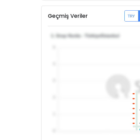
Geçmiş Veriler
TRY
1. Grup Hurda - Türkiye/İstanbul
5
4
3
2
1
0