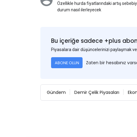
Özellikle hurda fiyatlarındaki artış sebebi
durum nasıl ilerleyecek
Bu içeriğe sadece +plus abonel
Piyasalara dair düşüncelerinizi paylaşmak
Zaten bir hesabınız var
ABONE OLUN
Gündem
Demir Çelik Piyasaları
Eko