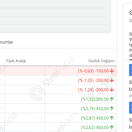
D
S
V
orumlar
İ
İ
d
Fiyat Aralığı
Günlük Değişim
-
-
(%-0,63) -100,00
-
-
(%-1,25) -200,00
S
İ
-
-
(%-1,24) -200,00
0
-
-
(%1,22) 200,00
-
-
(%2,79) 450,00
-
-
(%2,87) 450,00
S
İ
-
-
(%2,62) 400,00