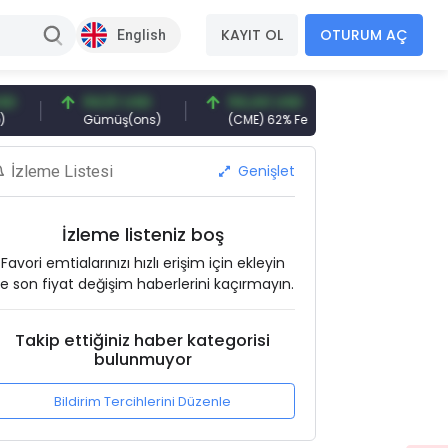
KAYIT OL
OTURUM AÇ
English
94,51 USD
94,44 USD
377,25 USD
Gümüş(ons)
(CME) 62% Fe
Gemi Söküm
Genişlet
İzleme Listesi
İzleme listeniz boş
Favori emtialarınızı hızlı erişim için ekleyin
e son fiyat değişim haberlerini kaçırmayın.
Takip ettiğiniz haber kategorisi
bulunmuyor
Bildirim Tercihlerini Düzenle