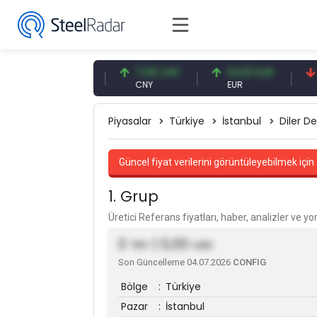
47,56 USD
7,08 CNY
54,91 EUR
0,13 
USD
CNY
EUR
CNY/E
Piyasalar
Türkiye
İstanbul
Diler De
Güncel fiyat verilerini görüntüleyebilmek için 
1. Grup
Üretici Referans fiyatları, haber, analizler ve y
0
| 0,00
TRY
USD
Son Güncelleme 04.07.2026
CONFIG
Bölge
:
Türkiye
Pazar
:
İstanbul