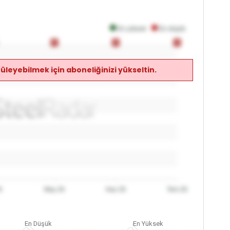
En yüksek
En düşük
0
0
0
0
0
0
üleyebilmek için aboneliğinizi yükseltin.
6
May 26
Haz 26
Tem 26
En Düşük
En Yüksek