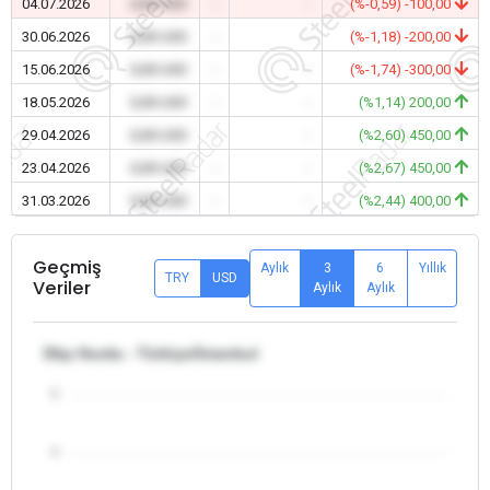
04.07.2026
0,00 USD
-
-
(%-0,59) -100,00
30.06.2026
0,00 USD
-
-
(%-1,18) -200,00
15.06.2026
0,00 USD
-
-
(%-1,74) -300,00
18.05.2026
0,00 USD
-
-
(%1,14) 200,00
29.04.2026
0,00 USD
-
-
(%2,60) 450,00
23.04.2026
0,00 USD
-
-
(%2,67) 450,00
31.03.2026
0,00 USD
-
-
(%2,44) 400,00
Geçmiş
Aylık
3
6
Yıllık
TRY
USD
Veriler
Aylık
Aylık
Dkp Hurda - Türkiye/İstanbul
5
4