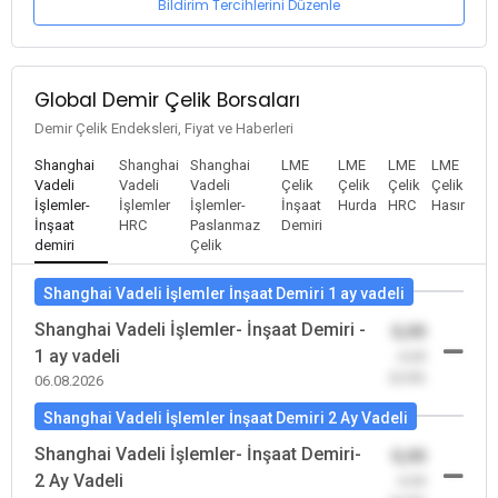
Bildirim Tercihlerini Düzenle
Global Demir Çelik Borsaları
Demir Çelik Endeksleri, Fiyat ve Haberleri
Shanghai
Shanghai
Shanghai
LME
LME
LME
LME
Vadeli
Vadeli
Vadeli
Çelik
Çelik
Çelik
Çelik
İşlemler-
İşlemler
İşlemler-
İnşaat
Hurda
HRC
Hasır
İnşaat
HRC
Paslanmaz
Demiri
demiri
Çelik
Shanghai Vadeli İşlemler İnşaat Demiri 1 ay vadeli
Shanghai Vadeli İşlemler- İnşaat Demiri -
0,00
1 ay vadeli
-0,00
(0,00)
06.08.2026
Shanghai Vadeli İşlemler İnşaat Demiri 2 Ay Vadeli
Shanghai Vadeli İşlemler- İnşaat Demiri-
0,00
2 Ay Vadeli
-0,00