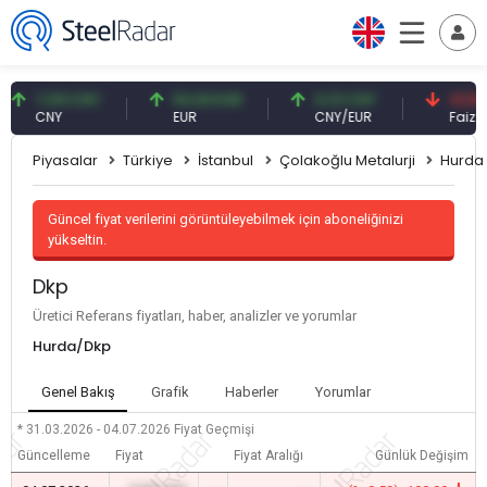
7,09 CNY
54,93 EUR
0,13 CNY
41,53 TR
CNY
EUR
CNY/EUR
Faiz
Piyasalar
Türkiye
İstanbul
Çolakoğlu Metalurji
Hurda
Güncel fiyat verilerini görüntüleyebilmek için aboneliğinizi
yükseltin.
Dkp
Üretici Referans fiyatları, haber, analizler ve yorumlar
Hurda/Dkp
Genel Bakış
Grafik
Haberler
Yorumlar
* 31.03.2026 - 04.07.2026
Fiyat Geçmişi
Güncelleme
Fiyat
Fiyat Aralığı
Günlük Değişim