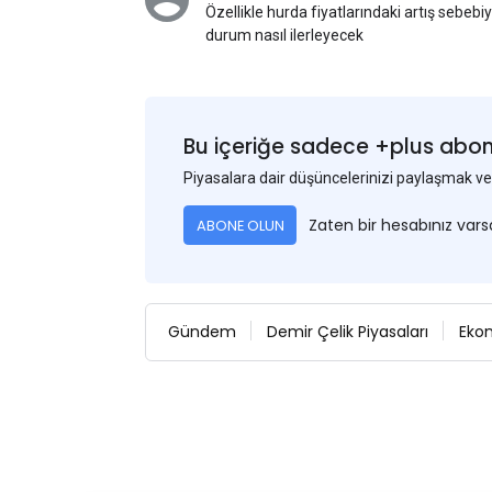
Özellikle hurda fiyatlarındaki artış sebebi
durum nasıl ilerleyecek
Bu içeriğe sadece +plus abonel
Piyasalara dair düşüncelerinizi paylaşmak
Zaten bir hesabınız var
ABONE OLUN
Gündem
Demir Çelik Piyasaları
Eko