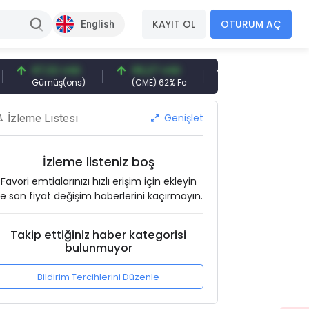
KAYIT OL
OTURUM AÇ
English
97,32 USD
96,27 USD
377,25 USD
Gümüş(ons)
(CME) 62% Fe
Gemi Söküm
A
Genişlet
İzleme Listesi
İzleme listeniz boş
Favori emtialarınızı hızlı erişim için ekleyin
e son fiyat değişim haberlerini kaçırmayın.
Takip ettiğiniz haber kategorisi
bulunmuyor
Bildirim Tercihlerini Düzenle