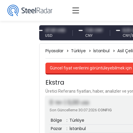
87 EUR
47,61 USD
7,10 CNY
0,13 CNY
USD
CNY
CNY/EUR
Piyasalar
Türkiye
İstanbul
Asil Çeli
Güncel fiyat verilerini görüntüleyebilmek için 
Ekstra
Üretici Referans fiyatları, haber, analizler ve y
0
| 0,00
TRY
USD
Son Güncelleme 30.07.2026
CONFIG
Bölge
:
Türkiye
Pazar
:
İstanbul