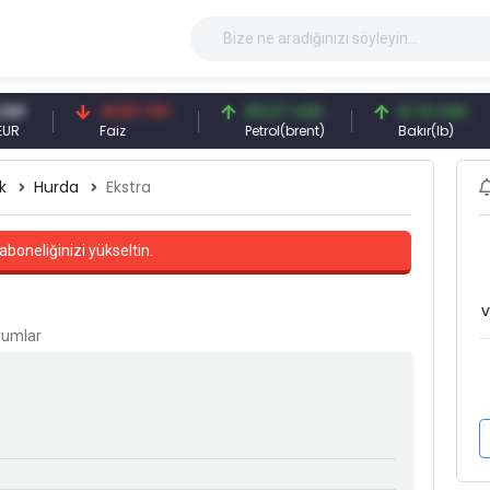
41,53 TRY
83,27 USD
6,74 USD
Faiz
Petrol(brent)
Bakır(lb)
k
Hurda
Ekstra
aboneliğinizi yükseltin.
v
orumlar