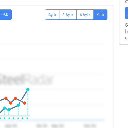
0
USD
Aylık
3 Aylık
6 Aylık
Yıllık
S
İ
0
Şub '26
Nis '26
May '26
Tem '26