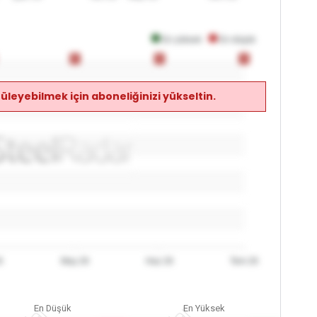
En yüksek
En düşük
0
0
0
0
0
0
üleyebilmek için aboneliğinizi yükseltin.
6
May 26
Haz 26
Tem 26
En Düşük
En Yüksek