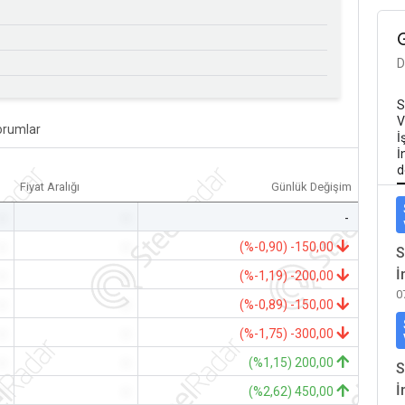
D
S
V
orumlar
İ
İ
d
Fiyat Aralığı
Günlük Değişim
-
-
-
-
-
(%-0,90) -150,00
S
İ
-
-
(%-1,19) -200,00
0
-
-
(%-0,89) -150,00
-
-
(%-1,75) -300,00
-
-
(%1,15) 200,00
S
İ
-
-
(%2,62) 450,00