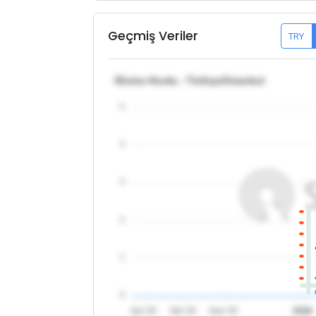
Geçmiş Veriler
TRY
Ekstra Hurda - Türkiye/İstanbul
5
4
3
2
1
0
Eyl '25
Eki '25
Kas '25
2026