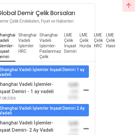
Global Demir Çelik Borsaları
emir Çelik Endeksleri, Fiyat ve Haberleri
hanghai
Shanghai
Shanghai
LME
LME
LME
LME
adeli
Vadeli
Vadeli
Çelik
Çelik
Çelik
Çelik
şlemler-
İşlemler
İşlemler-
İnşaat
Hurda
HRC
Hasır
nşaat
HRC
Paslanmaz
Demiri
emiri
Çelik
Shanghai Vadeli İşlemler İnşaat Demiri 1 ay
vadeli
hanghai Vadeli İşlemler-
0,00
nşaat Demiri - 1 ay vadeli
-0,00
(0,00)
7.08.2026
Shanghai Vadeli İşlemler İnşaat Demiri 2 Ay
Vadeli
hanghai Vadeli İşlemler-
0,00
nşaat Demiri- 2 Ay Vadeli
-0,00