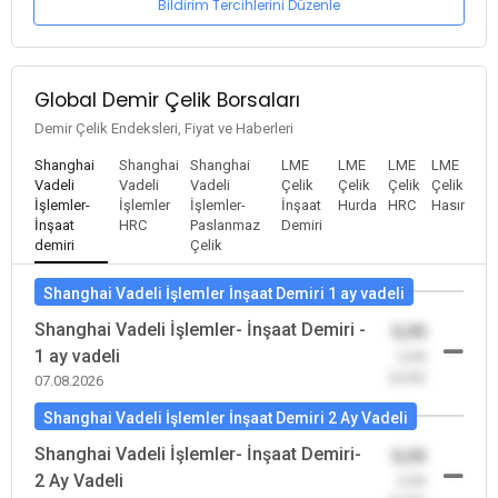
Bildirim Tercihlerini Düzenle
Global Demir Çelik Borsaları
Demir Çelik Endeksleri, Fiyat ve Haberleri
Shanghai
Shanghai
Shanghai
LME
LME
LME
LME
Vadeli
Vadeli
Vadeli
Çelik
Çelik
Çelik
Çelik
İşlemler-
İşlemler
İşlemler-
İnşaat
Hurda
HRC
Hasır
İnşaat
HRC
Paslanmaz
Demiri
demiri
Çelik
Shanghai Vadeli İşlemler İnşaat Demiri 1 ay vadeli
Shanghai Vadeli İşlemler- İnşaat Demiri -
0,00
1 ay vadeli
-0,00
(0,00)
07.08.2026
Shanghai Vadeli İşlemler İnşaat Demiri 2 Ay Vadeli
Shanghai Vadeli İşlemler- İnşaat Demiri-
0,00
2 Ay Vadeli
-0,00