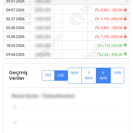
30.07.2026
0,00 USD
-
-
-
04.07.2026
0,00 USD
-
-
(%-0,90) -150,00
02.07.2026
0,00 USD
-
-
(%-1,19) -200,00
20.06.2026
0,00 USD
-
-
(%-0,89) -150,00
15.06.2026
0,00 USD
-
-
(%-1,75) -300,00
18.05.2026
0,00 USD
-
-
(%1,15) 200,00
29.04.2026
0,00 USD
-
-
(%2,62) 450,00
Geçmiş
Aylık
3
6
Yıllık
TRY
USD
Veriler
Aylık
Aylık
Ekstra Hurda - Türkiye/İstanbul
5
4