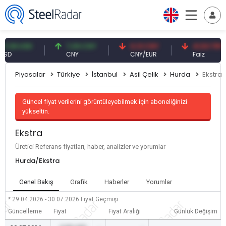
59 USD
7,09 CNY
0,13 CNY
41,53 TRY
CNY
CNY/EUR
Faiz
Piyasalar
Türkiye
İstanbul
Asil Çelik
Hurda
Ekstra
Güncel fiyat verilerini görüntüleyebilmek için aboneliğinizi
yükseltin.
Ekstra
Üretici Referans fiyatları, haber, analizler ve yorumlar
Hurda/Ekstra
Genel Bakış
Grafik
Haberler
Yorumlar
* 29.04.2026 - 30.07.2026
Fiyat Geçmişi
Güncelleme
Fiyat
Fiyat Aralığı
Günlük Değişim