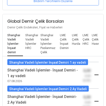
Bildirim Tercihlerini Düzenle
Global Demir Çelik Borsaları
Demir Çelik Endeksleri, Fiyat ve Haberleri
Shanghai
Shanghai
Shanghai
LME
LME
LME
LME
Vadeli
Vadeli
Vadeli
Çelik
Çelik
Çelik
Çelik
İşlemler-
İşlemler
İşlemler-
İnşaat
Hurda
HRC
Hasır
İnşaat
HRC
Paslanmaz
Demiri
demiri
Çelik
Shanghai Vadeli İşlemler İnşaat Demiri 1 ay vadeli
Shanghai Vadeli İşlemler- İnşaat Demiri -
0,00
1 ay vadeli
-0,00
(0,00)
07.08.2026
Shanghai Vadeli İşlemler İnşaat Demiri 2 Ay Vadeli
Shanghai Vadeli İşlemler- İnşaat Demiri-
0,00
2 Ay Vadeli
-0,00