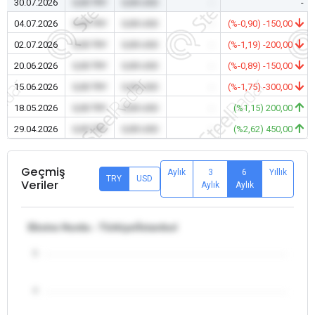
30.07.2026
0,00 TRY
0,00 USD
-
-
04.07.2026
0,00 TRY
0,00 USD
-
(%-0,90) -150,00
02.07.2026
0,00 TRY
0,00 USD
-
(%-1,19) -200,00
20.06.2026
0,00 TRY
0,00 USD
-
(%-0,89) -150,00
15.06.2026
0,00 TRY
0,00 USD
-
(%-1,75) -300,00
18.05.2026
0,00 TRY
0,00 USD
-
(%1,15) 200,00
29.04.2026
0,00 TRY
0,00 USD
-
(%2,62) 450,00
Geçmiş
Aylık
3
6
Yıllık
TRY
USD
Veriler
Aylık
Aylık
Ekstra Hurda - Türkiye/İstanbul
5
4