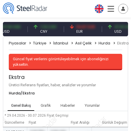
,61 USD
7,10 CNY
54,87 EUR
47,61 USD
D
CNY
EUR
USD
Piyasalar
Türkiye
İstanbul
Asil Çelik
Hurda
Ekstra
Güncel fiyat verilerini görüntüleyebilmek için aboneliğinizi
yükseltin.
Ekstra
Üretici Referans fiyatları, haber, analizler ve yorumlar
Hurda/Ekstra
Genel Bakış
Grafik
Haberler
Yorumlar
* 29.04.2026 - 30.07.2026
Fiyat Geçmişi
Güncelleme
Fiyat
Fiyat Aralığı
Günlük Değişim