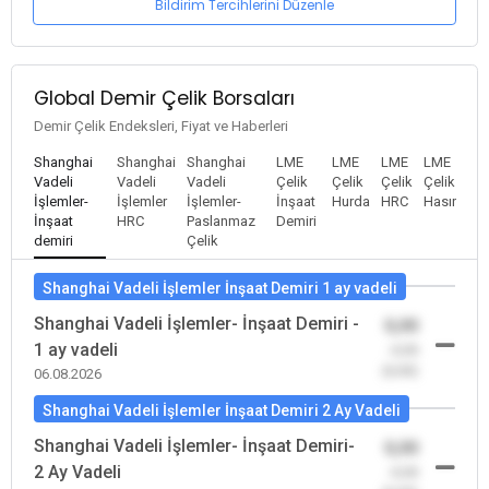
Bildirim Tercihlerini Düzenle
Global Demir Çelik Borsaları
Demir Çelik Endeksleri, Fiyat ve Haberleri
Shanghai
Shanghai
Shanghai
LME
LME
LME
LME
Vadeli
Vadeli
Vadeli
Çelik
Çelik
Çelik
Çelik
İşlemler-
İşlemler
İşlemler-
İnşaat
Hurda
HRC
Hasır
İnşaat
HRC
Paslanmaz
Demiri
demiri
Çelik
Shanghai Vadeli İşlemler İnşaat Demiri 1 ay vadeli
Shanghai Vadeli İşlemler- İnşaat Demiri -
0,00
1 ay vadeli
-0,00
(0,00)
06.08.2026
Shanghai Vadeli İşlemler İnşaat Demiri 2 Ay Vadeli
Shanghai Vadeli İşlemler- İnşaat Demiri-
0,00
2 Ay Vadeli
-0,00