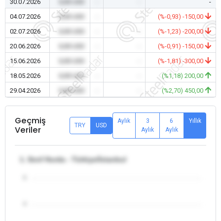
30.07.2026
0,00 USD
-
-
-
04.07.2026
0,00 USD
-
-
(%-0,93) -150,00
02.07.2026
0,00 USD
-
-
(%-1,23) -200,00
20.06.2026
0,00 USD
-
-
(%-0,91) -150,00
15.06.2026
0,00 USD
-
-
(%-1,81) -300,00
18.05.2026
0,00 USD
-
-
(%1,18) 200,00
29.04.2026
0,00 USD
-
-
(%2,70) 450,00
Geçmiş
Aylık
3
6
Yıllık
TRY
USD
Veriler
Aylık
Aylık
1. Sınıf Hurda - Türkiye/İstanbul
5
4