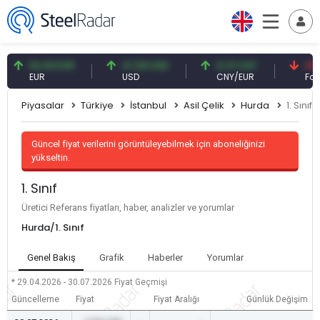
54,93 EUR
47,59 USD
0,13 CNY
41,53 T
EUR
USD
CNY/EUR
Faiz
Piyasalar
Türkiye
İstanbul
Asil Çelik
Hurda
1. Sınıf
Güncel fiyat verilerini görüntüleyebilmek için aboneliğinizi
yükseltin.
1. Sınıf
Üretici Referans fiyatları, haber, analizler ve yorumlar
Hurda/1. Sınıf
Genel Bakış
Grafik
Haberler
Yorumlar
* 29.04.2026 - 30.07.2026
Fiyat Geçmişi
Güncelleme
Fiyat
Fiyat Aralığı
Günlük Değişim