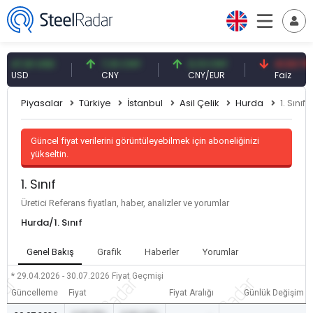
47,61 USD
7,10 CNY
0,13 CNY
41,53 TRY
USD
CNY
CNY/EUR
Faiz
Piyasalar
Türkiye
İstanbul
Asil Çelik
Hurda
1. Sınıf
Güncel fiyat verilerini görüntüleyebilmek için aboneliğinizi
yükseltin.
1. Sınıf
Üretici Referans fiyatları, haber, analizler ve yorumlar
Hurda/1. Sınıf
Genel Bakış
Grafik
Haberler
Yorumlar
* 29.04.2026 - 30.07.2026
Fiyat Geçmişi
Güncelleme
Fiyat
Fiyat Aralığı
Günlük Değişim