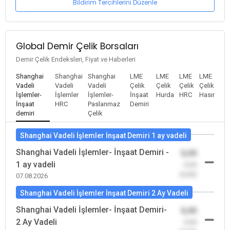
Bildirim Tercihlerini Düzenle
Global Demir Çelik Borsaları
Demir Çelik Endeksleri, Fiyat ve Haberleri
Shanghai
Shanghai
Shanghai
LME
LME
LME
LME
Vadeli
Vadeli
Vadeli
Çelik
Çelik
Çelik
Çelik
İşlemler-
İşlemler
İşlemler-
İnşaat
Hurda
HRC
Hasır
İnşaat
HRC
Paslanmaz
Demiri
demiri
Çelik
Shanghai Vadeli İşlemler İnşaat Demiri 1 ay vadeli
Shanghai Vadeli İşlemler- İnşaat Demiri -
0,00
1 ay vadeli
-0,00
(0,00)
07.08.2026
Shanghai Vadeli İşlemler İnşaat Demiri 2 Ay Vadeli
Shanghai Vadeli İşlemler- İnşaat Demiri-
0,00
2 Ay Vadeli
-0,00