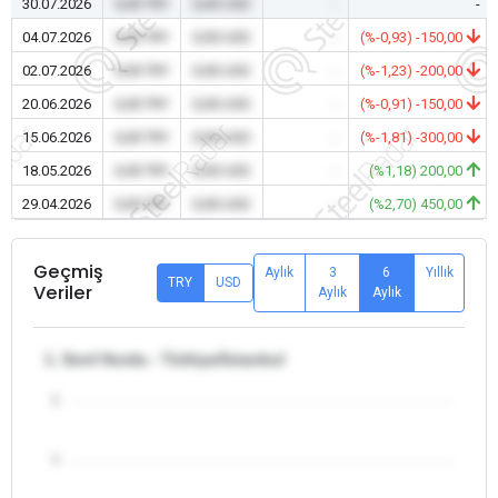
30.07.2026
0,00 TRY
0,00 USD
-
-
04.07.2026
0,00 TRY
0,00 USD
-
(%-0,93) -150,00
02.07.2026
0,00 TRY
0,00 USD
-
(%-1,23) -200,00
20.06.2026
0,00 TRY
0,00 USD
-
(%-0,91) -150,00
15.06.2026
0,00 TRY
0,00 USD
-
(%-1,81) -300,00
18.05.2026
0,00 TRY
0,00 USD
-
(%1,18) 200,00
29.04.2026
0,00 TRY
0,00 USD
-
(%2,70) 450,00
Geçmiş
Aylık
3
6
Yıllık
TRY
USD
Veriler
Aylık
Aylık
1. Sınıf Hurda - Türkiye/İstanbul
5
4