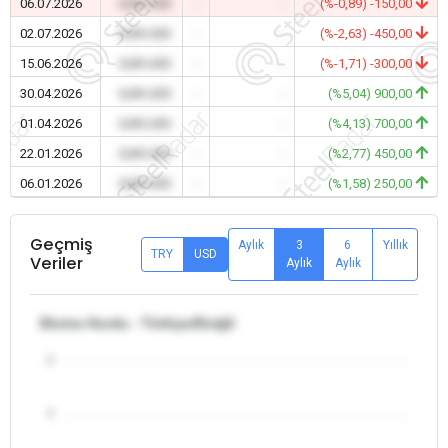
06.07.2026
0,00 USD
-
-
(%-0,89) -150,00
02.07.2026
0,00 USD
-
-
(%-2,63) -450,00
15.06.2026
0,00 USD
-
-
(%-1,71) -300,00
30.04.2026
0,00 USD
-
-
(%5,04) 900,00
01.04.2026
0,00 USD
-
-
(%4,13) 700,00
22.01.2026
0,00 USD
-
-
(%2,77) 450,00
06.01.2026
0,00 USD
-
-
(%1,58) 250,00
Geçmiş
Aylık
3
6
Yıllık
TRY
USD
Veriler
Aylık
Aylık
Ekstra Hurda - Türkiye/Ereğli
5
4