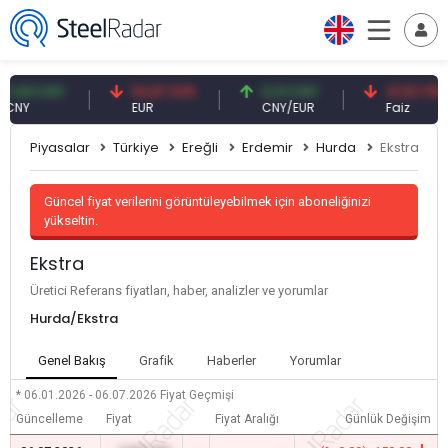
09 CNY
54,87 EUR
0,13 CNY
41,53 TRY
Y
EUR
CNY/EUR
Faiz
Piyasalar
Türkiye
Ereğli
Erdemir
Hurda
Ekstra
Güncel fiyat verilerini görüntüleyebilmek için aboneliğinizi
yükseltin.
Ekstra
Üretici Referans fiyatları, haber, analizler ve yorumlar
Hurda/Ekstra
Genel Bakış
Grafik
Haberler
Yorumlar
* 06.01.2026 - 06.07.2026
Fiyat Geçmişi
Güncelleme
Fiyat
Fiyat Aralığı
Günlük Değişim