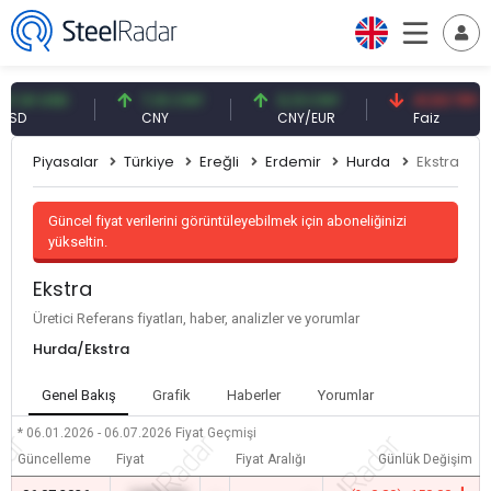
61 USD
7,10 CNY
0,13 CNY
41,53 TRY
CNY
CNY/EUR
Faiz
Piyasalar
Türkiye
Ereğli
Erdemir
Hurda
Ekstra
Güncel fiyat verilerini görüntüleyebilmek için aboneliğinizi
yükseltin.
Ekstra
Üretici Referans fiyatları, haber, analizler ve yorumlar
Hurda/Ekstra
Genel Bakış
Grafik
Haberler
Yorumlar
* 06.01.2026 - 06.07.2026
Fiyat Geçmişi
Güncelleme
Fiyat
Fiyat Aralığı
Günlük Değişim