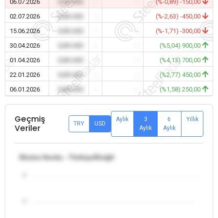
06.07.2026
0,00 USD
-
-
(%-0,89) -150,00
02.07.2026
0,00 USD
-
-
(%-2,63) -450,00
15.06.2026
0,00 USD
-
-
(%-1,71) -300,00
30.04.2026
0,00 USD
-
-
(%5,04) 900,00
01.04.2026
0,00 USD
-
-
(%4,13) 700,00
22.01.2026
0,00 USD
-
-
(%2,77) 450,00
06.01.2026
0,00 USD
-
-
(%1,58) 250,00
Geçmiş
Aylık
3
6
Yıllık
TRY
USD
Veriler
Aylık
Aylık
Ekstra Hurda - Türkiye/Ereğli
5
4