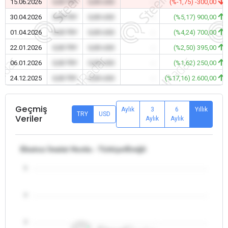
15.06.2026
0,00 TRY
0,00 USD
-
(%-1,75) -300,00
30.04.2026
0,00 TRY
0,00 USD
-
(%5,17) 900,00
01.04.2026
0,00 TRY
0,00 USD
-
(%4,24) 700,00
22.01.2026
0,00 TRY
0,00 USD
-
(%2,50) 395,00
06.01.2026
0,00 TRY
0,00 USD
-
(%1,62) 250,00
24.12.2025
0,00 TRY
0,00 USD
-
(%17,16) 2.600,00
Geçmiş
Aylık
3
6
Yıllık
TRY
USD
Veriler
Aylık
Aylık
Ebatsız İmalat Hurda - Türkiye/Ereğli
5
4
3