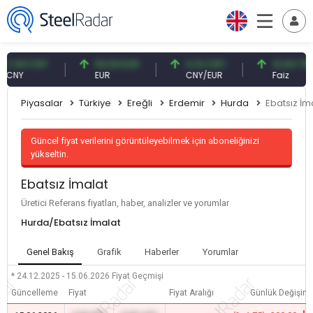
09 CNY
54,93 EUR
0,13 CNY
41,54 TRY
Y
EUR
CNY/EUR
Faiz
Piyasalar
Türkiye
Ereğli
Erdemir
Hurda
Ebatsız İm
Güncel fiyat verilerini görüntüleyebilmek için aboneliğinizi
yükseltin.
Ebatsız İmalat
Üretici Referans fiyatları, haber, analizler ve yorumlar
Hurda/Ebatsız İmalat
Genel Bakış
Grafik
Haberler
Yorumlar
* 24.12.2025 - 15.06.2026
Fiyat Geçmişi
Güncelleme
Fiyat
Fiyat Aralığı
Günlük Değişim