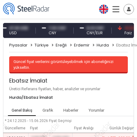
47,61 USD
7,10 CNY
0,13 CNY
41,53 TRY
USD
CNY
CNY/EUR
Faiz
Piyasalar
Türkiye
Ereğli
Erdemir
Hurda
Ebatsız İm
Güncel fiyat verilerini görüntüleyebilmek için aboneliğinizi
yükseltin.
Ebatsız İmalat
Üretici Referans fiyatları, haber, analizler ve yorumlar
Hurda/Ebatsız İmalat
Genel Bakış
Grafik
Haberler
Yorumlar
* 24.12.2025 - 15.06.2026
Fiyat Geçmişi
Güncelleme
Fiyat
Fiyat Aralığı
Günlük Değişim