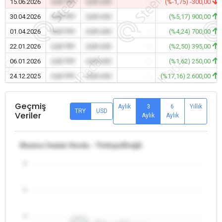
15.06.2026
0,00 TRY
0,00 USD
-
(%-1,75) -300,00
30.04.2026
0,00 TRY
0,00 USD
-
(%5,17) 900,00
01.04.2026
0,00 TRY
0,00 USD
-
(%4,24) 700,00
22.01.2026
0,00 TRY
0,00 USD
-
(%2,50) 395,00
06.01.2026
0,00 TRY
0,00 USD
-
(%1,62) 250,00
24.12.2025
0,00 TRY
0,00 USD
-
(%17,16) 2.600,00
Geçmiş
Aylık
3
6
Yıllık
TRY
USD
Veriler
Aylık
Aylık
Ebatsız İmalat Hurda - Türkiye/Ereğli
5
4
3