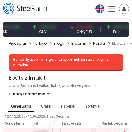
57 USD
7,09 CNY
0,13 CNY
41,54 TRY
CNY
CNY/EUR
Faiz
Piyasalar
Türkiye
Ereğli
Erdemir
Hurda
Ebatsız İm
Güncel fiyat verilerini görüntüleyebilmek için aboneliğinizi
yükseltin.
Ebatsız İmalat
Üretici Referans fiyatları, haber, analizler ve yorumlar
Hurda/Ebatsız İmalat
Genel Bakış
Grafik
Haberler
Yorumlar
* 24.12.2025 - 15.06.2026
Fiyat Geçmişi
Güncelleme
Fiyat
Fiyat Aralığı
Günlük Değişim