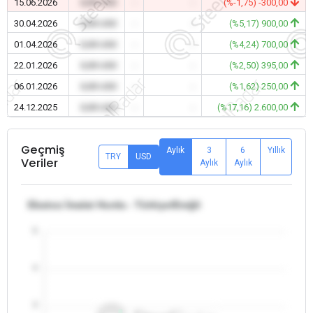
15.06.2026
0,00 USD
-
-
(%-1,75) -300,00
30.04.2026
0,00 USD
-
-
(%5,17) 900,00
01.04.2026
0,00 USD
-
-
(%4,24) 700,00
22.01.2026
0,00 USD
-
-
(%2,50) 395,00
06.01.2026
0,00 USD
-
-
(%1,62) 250,00
24.12.2025
0,00 USD
-
-
(%17,16) 2.600,00
Geçmiş
Aylık
3
6
Yıllık
TRY
USD
Veriler
Aylık
Aylık
Ebatsız İmalat Hurda - Türkiye/Ereğli
5
4
3