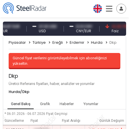
87 EUR
47,61 USD
0,13 CNY
41,30 TRY
R
USD
CNY/EUR
Faiz
Piyasalar
Türkiye
Ereğli
Erdemir
Hurda
Dkp
Güncel fiyat verilerini görüntüleyebilmek için aboneliğinizi
yükseltin.
Dkp
Üretici Referans fiyatları, haber, analizler ve yorumlar
Hurda/Dkp
Genel Bakış
Grafik
Haberler
Yorumlar
* 06.01.2026 - 06.07.2026
Fiyat Geçmişi
Güncelleme
Fiyat
Fiyat Aralığı
Günlük Değişim