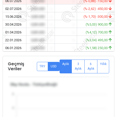
06.07.2026
0,00 USD
-
-
(%-0,88) -150,00
02.07.2026
0,00 USD
-
-
(%-2,62) -450,00
15.06.2026
0,00 USD
-
-
(%-1,70) -300,00
30.04.2026
0,00 USD
-
-
(%5,03) 900,00
01.04.2026
0,00 USD
-
-
(%4,12) 700,00
22.01.2026
0,00 USD
-
-
(%3,04) 495,00
06.01.2026
0,00 USD
-
-
(%1,58) 250,00
Geçmiş
Aylık
3
6
Yıllık
TRY
USD
Veriler
Aylık
Aylık
Dkp Hurda - Türkiye/Ereğli
5
4