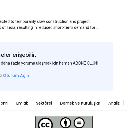
ected to temporarily slow construction and project
s of India, resulting in reduced short-term demand for
ucture development, roofing applications, industrial
jects is expected to provide support to the market
avy rainfall.
er erişebilir.
 ve daha fazla yoruma ulaşmak için hemen ABONE OLUN!
sa
Oturum Açın
nomi
Emlak
Sektörel
Dernek ve Kuruluşlar
Analiz