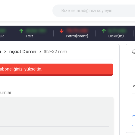
41,54 TRY
79,73 USD
6,71 USD
Faiz
Petrol(brent)
Bakır(lb)
a
İnşaat Demiri
θ12-32 mm
aboneliğinizi yükseltin.
v
orumlar