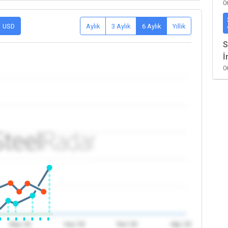
0
USD
Aylık
3 Aylık
6 Aylık
Yıllık
S
İ
0
May '26
Haz '26
Tem '26
Ağu '26