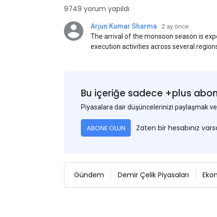
9749 yorum yapıldı
Arjun Kumar Sharma
2 ay önce
The arrival of the monsoon season is exp
execution activities across several region
flat steel products. Demand from infrastr
manufacturing, and rural construction pro
despite seasonal disruptions caused by he
Bu içeriğe sadece +plus abonel
Piyasalara dair düşüncelerinizi paylaşmak
Zaten bir hesabınız var
ABONE OLUN
Gündem
Demir Çelik Piyasaları
Eko