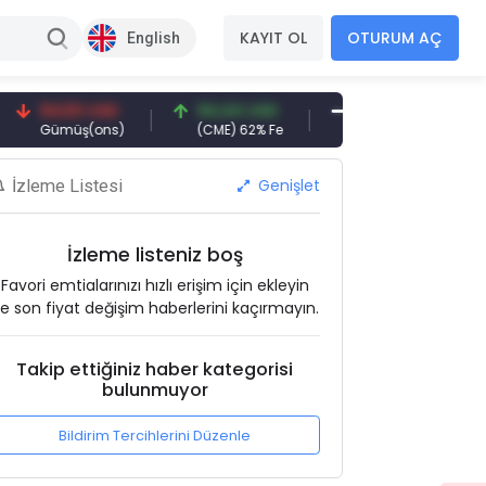
KAYIT OL
OTURUM AÇ
English
94,50 USD
94,44 USD
93,00 USD
Gümüş(ons)
(CME) 62% Fe
Demir Cevheri 61% Fe
Genişlet
İzleme Listesi
İzleme listeniz boş
Favori emtialarınızı hızlı erişim için ekleyin
e son fiyat değişim haberlerini kaçırmayın.
Takip ettiğiniz haber kategorisi
bulunmuyor
Bildirim Tercihlerini Düzenle