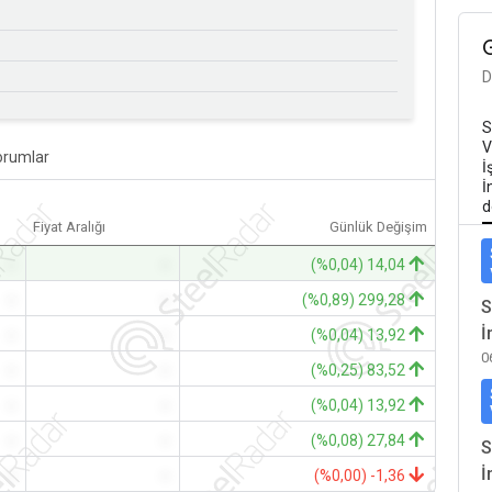
D
S
V
orumlar
İ
İ
d
Fiyat Aralığı
Günlük Değişim
-
-
(%0,04) 14,04
-
-
(%0,89) 299,28
S
İ
-
-
(%0,04) 13,92
0
-
-
(%0,25) 83,52
-
-
(%0,04) 13,92
-
-
(%0,08) 27,84
S
İ
-
-
(%0,00) -1,36