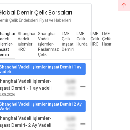
Global Demir Çelik Borsaları
emir Çelik Endeksleri, Fiyat ve Haberleri
hanghai
Shanghai
Shanghai
LME
LME
LME
LME
adeli
Vadeli
Vadeli
Çelik
Çelik
Çelik
Çelik
şlemler-
İşlemler
İşlemler-
İnşaat
Hurda
HRC
Hasır
nşaat
HRC
Paslanmaz
Demiri
emiri
Çelik
Shanghai Vadeli İşlemler İnşaat Demiri 1 ay
vadeli
hanghai Vadeli İşlemler-
0,00
nşaat Demiri - 1 ay vadeli
-0,00
(0,00)
6.08.2026
Shanghai Vadeli İşlemler İnşaat Demiri 2 Ay
Vadeli
hanghai Vadeli İşlemler-
0,00
nşaat Demiri- 2 Ay Vadeli
-0,00