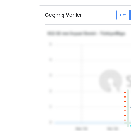
Geçmiş Veriler
TRY
θ12-32 mm İnşaat Demiri - Türkiye/Biga
5
4
3
2
1
0
Mar '26
Nis '26