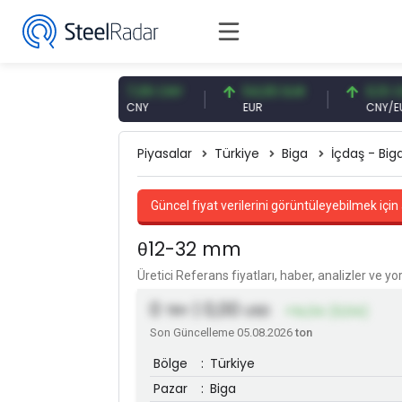
 USD
7,09 CNY
54,93 EUR
0,13 CNY
CNY
EUR
CNY/EUR
Piyasalar
Türkiye
Biga
İçdaş - Big
Güncel fiyat verilerini görüntüleyebilmek için 
θ12-32 mm
Üretici Referans fiyatları, haber, analizler ve y
0
| 0,00
TRY
USD
+14,04 (0,04)
Son Güncelleme 05.08.2026
ton
Bölge
:
Türkiye
Pazar
:
Biga