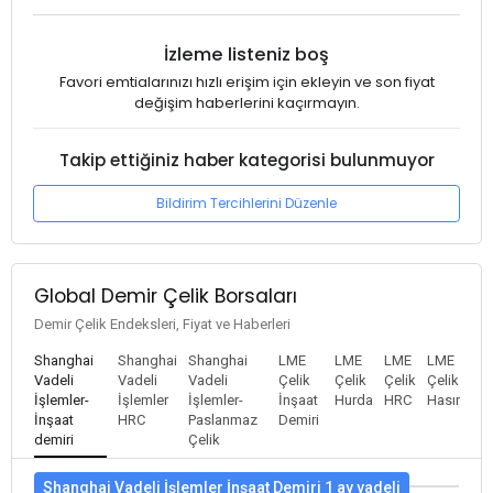
İzleme listeniz boş
Favori emtialarınızı hızlı erişim için ekleyin ve son fiyat
değişim haberlerini kaçırmayın.
Takip ettiğiniz haber kategorisi bulunmuyor
Bildirim Tercihlerini Düzenle
Global Demir Çelik Borsaları
Demir Çelik Endeksleri, Fiyat ve Haberleri
Shanghai
Shanghai
Shanghai
LME
LME
LME
LME
Vadeli
Vadeli
Vadeli
Çelik
Çelik
Çelik
Çelik
İşlemler-
İşlemler
İşlemler-
İnşaat
Hurda
HRC
Hasır
İnşaat
HRC
Paslanmaz
Demiri
demiri
Çelik
Shanghai Vadeli İşlemler İnşaat Demiri 1 ay vadeli