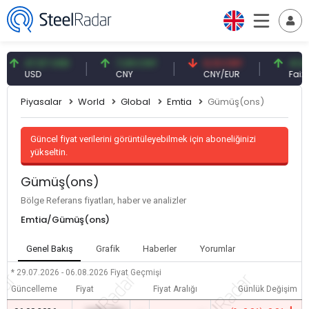
47,57 USD
7,09 CNY
0,13 CNY
41,54 T
USD
CNY
CNY/EUR
Faiz
Piyasalar
World
Global
Emtia
Gümüş(ons)
Güncel fiyat verilerini görüntüleyebilmek için aboneliğinizi
yükseltin.
Gümüş(ons)
Bölge Referans fiyatları, haber ve analizler
Emtia/Gümüş(ons)
Genel Bakış
Grafik
Haberler
Yorumlar
* 29.07.2026 - 06.08.2026
Fiyat Geçmişi
Güncelleme
Fiyat
Fiyat Aralığı
Günlük Değişim