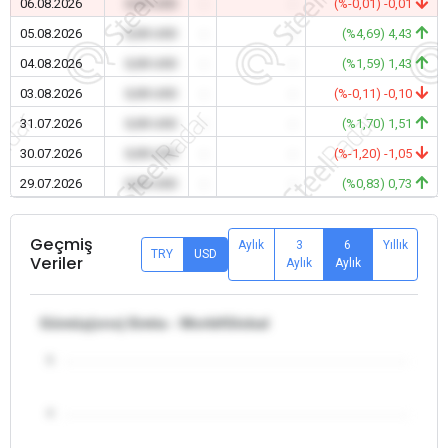
06.08.2026
0,00 USD
-
-
(%-0,01) -0,01
05.08.2026
0,00 USD
-
-
(%4,69) 4,43
04.08.2026
0,00 USD
-
-
(%1,59) 1,43
03.08.2026
0,00 USD
-
-
(%-0,11) -0,10
31.07.2026
0,00 USD
-
-
(%1,70) 1,51
30.07.2026
0,00 USD
-
-
(%-1,20) -1,05
29.07.2026
0,00 USD
-
-
(%0,83) 0,73
Geçmiş
Aylık
3
6
Yıllık
TRY
USD
Veriler
Aylık
Aylık
Gümüş(ons) Emtia - World/Global
5
4