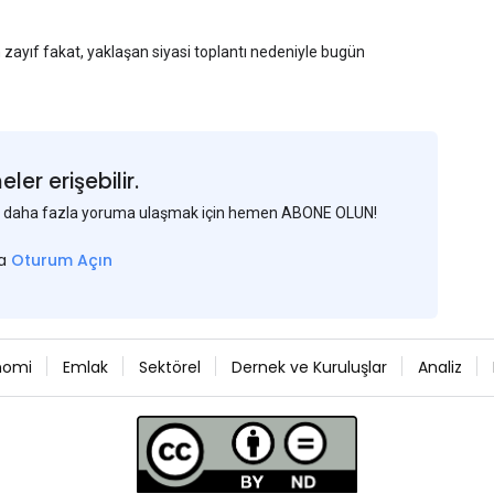
n zayıf fakat, yaklaşan siyasi toplantı nedeniyle bugün
am açıkladığı Haziran ayı TÜFE verisinin beklenenden
larını düşüreceği beklentisini güçlendirdi.
kuru olan 1:7.31'den 1:7.26'ya gerileyerek çelik
erleyen günlerde neler göreceğiz, Çin'de fiyatlar nasıl
er erişebilir.
 ve daha fazla yoruma ulaşmak için hemen ABONE OLUN!
sa
Oturum Açın
nomi
Emlak
Sektörel
Dernek ve Kuruluşlar
Analiz