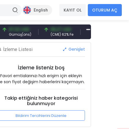
KAYIT OL
OTURUM AÇ
English
7,32 USD
96,27 USD
377,25 USD
6.0
ümüş(ons)
(CME) 62% Fe
Gemi Söküm
Altı
Genişlet
İzleme Listesi
İzleme listeniz boş
Favori emtialarınızı hızlı erişim için ekleyin
e son fiyat değişim haberlerini kaçırmayın.
Takip ettiğiniz haber kategorisi
bulunmuyor
Bildirim Tercihlerini Düzenle