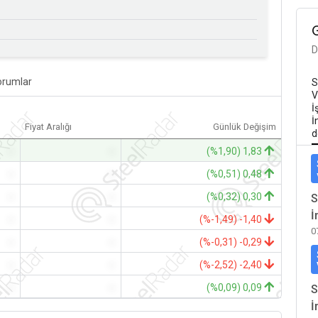
D
orumlar
S
V
İ
İ
Fiyat Aralığı
Günlük Değişim
d
-
-
(%1,90) 1,83
-
-
(%0,51) 0,48
-
-
(%0,32) 0,30
S
İ
-
-
(%-1,49) -1,40
0
-
-
(%-0,31) -0,29
-
-
(%-2,52) -2,40
-
-
(%0,09) 0,09
S
İ