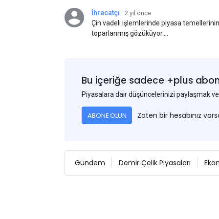
İhracatçı
2 yıl önce
Çin vadeli işlemlerinde piyasa temellerini
toparlanmış gözüküyor.
Bu arada, ABD Merkez Bankası'nın dün akş
iyi gelmesi, ABD'nin Eylül ayında faiz oran
Bu nedenle USD, en yüksek USD-RMB döviz 
fiyatını 3-5$ civarında etkiledi. Bakalım il
Bu içeriğe sadece +plus abonel
ilerleyecek?
Piyasalara dair düşüncelerinizi paylaşmak
Zaten bir hesabınız var
ABONE OLUN
Gündem
Demir Çelik Piyasaları
Eko