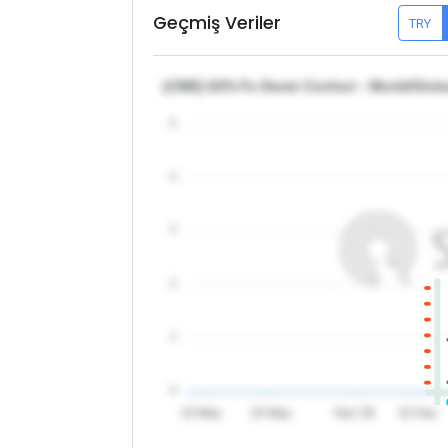
Geçmiş Veriler
TRY
(CME) 62% Fe Demir Cevheri - World/Glob
5
4
3
2
1
0
10 May
20 May
Haz '26
10 Haz