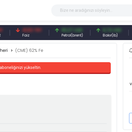
41,53 TRY
83,27 USD
6,74 USD
9
Faiz
Petrol(brent)
Bakır(lb)
G
heri
(CME) 62% Fe
aboneliğinizi yükseltin.
v