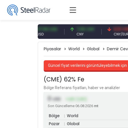
UR
47,59 USD
7,09 CNY
0,13 CNY
USD
CNY
CNY/EUR
Piyasalar
World
Global
Demir Cev
Güncel fiyat verilerini görüntüleyebilmek için 
(CME) 62% Fe
Bölge Referans fiyatları, haber ve analizler
0
USD
+1,83 (1,90)
Son Güncelleme 06.08.2026
mt
Bölge
:
World
Pazar
:
Global