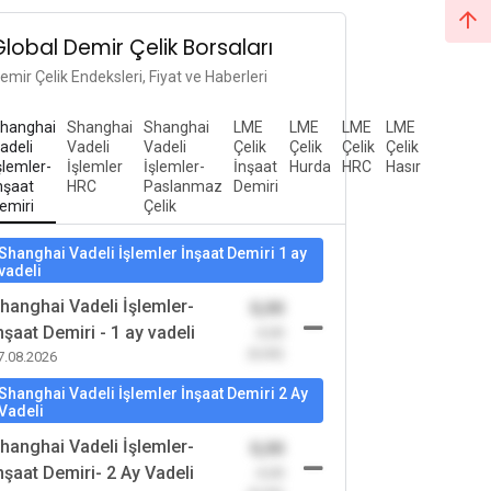
Global Demir Çelik Borsaları
emir Çelik Endeksleri, Fiyat ve Haberleri
hanghai
Shanghai
Shanghai
LME
LME
LME
LME
adeli
Vadeli
Vadeli
Çelik
Çelik
Çelik
Çelik
şlemler-
İşlemler
İşlemler-
İnşaat
Hurda
HRC
Hasır
nşaat
HRC
Paslanmaz
Demiri
emiri
Çelik
Shanghai Vadeli İşlemler İnşaat Demiri 1 ay
vadeli
hanghai Vadeli İşlemler-
0,00
nşaat Demiri - 1 ay vadeli
-0,00
(0,00)
7.08.2026
Shanghai Vadeli İşlemler İnşaat Demiri 2 Ay
Vadeli
hanghai Vadeli İşlemler-
0,00
nşaat Demiri- 2 Ay Vadeli
-0,00