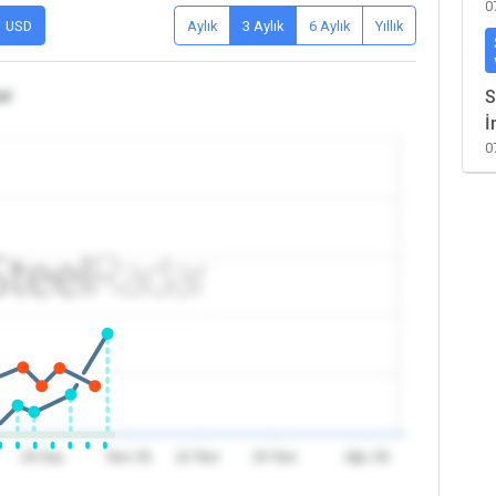
0
USD
Aylık
3 Aylık
6 Aylık
Yıllık
al
S
İ
0
20 Haz
Tem '26
10 Tem
20 Tem
Ağu '26