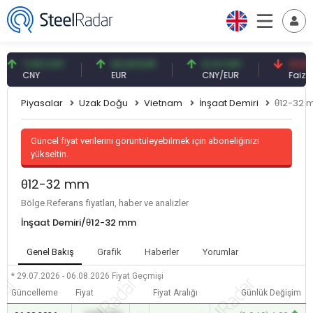
7,09 CNY
54,93 EUR
0,13 CNY
41,53 TRY
CNY
EUR
CNY/EUR
Faiz
Piyasalar
Uzak Doğu
Vietnam
İnşaat Demiri
θ12-32
Güncel fiyat verilerini görüntüleyebilmek için aboneliğinizi
yükseltin.
θ12-32 mm
Bölge Referans fiyatları, haber ve analizler
İnşaat Demiri/θ12-32 mm
Genel Bakış
Grafik
Haberler
Yorumlar
* 29.07.2026 - 06.08.2026
Fiyat Geçmişi
Güncelleme
Fiyat
Fiyat Aralığı
Günlük Değişim