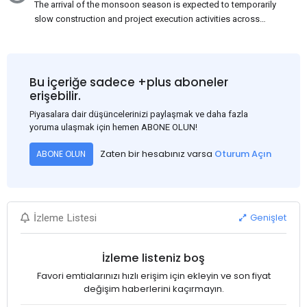
The arrival of the monsoon season is expected to temporarily
slow construction and project execution activities across
several regions of India, resulting in reduced short-term
demand for flat steel products. Demand from infrastructure
development, roofing applications, industrial manufacturing,
and rural construction projects is expected to provide support
Bu içeriğe sadece +plus aboneler
to the market despite seasonal disruptions caused by heavy
erişebilir.
rainfall.
Piyasalara dair düşüncelerinizi paylaşmak ve daha fazla
yoruma ulaşmak için hemen ABONE OLUN!
Zaten bir hesabınız varsa
Oturum Açın
ABONE OLUN
Genişlet
İzleme Listesi
İzleme listeniz boş
Favori emtialarınızı hızlı erişim için ekleyin ve son fiyat
değişim haberlerini kaçırmayın.