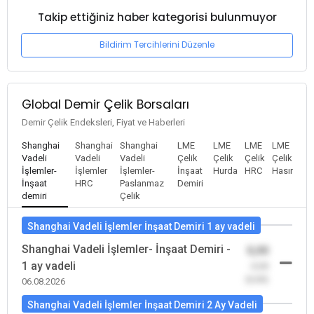
Takip ettiğiniz haber kategorisi bulunmuyor
Bildirim Tercihlerini Düzenle
Global Demir Çelik Borsaları
Demir Çelik Endeksleri, Fiyat ve Haberleri
Shanghai
Shanghai
Shanghai
LME
LME
LME
LME
Vadeli
Vadeli
Vadeli
Çelik
Çelik
Çelik
Çelik
İşlemler-
İşlemler
İşlemler-
İnşaat
Hurda
HRC
Hasır
İnşaat
HRC
Paslanmaz
Demiri
demiri
Çelik
Shanghai Vadeli İşlemler İnşaat Demiri 1 ay vadeli
Shanghai Vadeli İşlemler- İnşaat Demiri -
0,00
1 ay vadeli
-0,00
(0,00)
06.08.2026
Shanghai Vadeli İşlemler İnşaat Demiri 2 Ay Vadeli