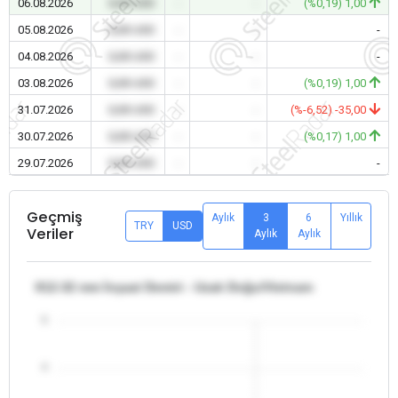
06.08.2026
0,00 USD
-
-
(%0,19) 1,00
05.08.2026
0,00 USD
-
-
-
04.08.2026
0,00 USD
-
-
-
03.08.2026
0,00 USD
-
-
(%0,19) 1,00
31.07.2026
0,00 USD
-
-
(%-6,52) -35,00
30.07.2026
0,00 USD
-
-
(%0,17) 1,00
29.07.2026
0,00 USD
-
-
-
Geçmiş
Aylık
3
6
Yıllık
TRY
USD
Veriler
Aylık
Aylık
θ12-32 mm İnşaat Demiri - Uzak Doğu/Vietnam
5
4