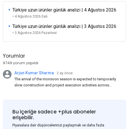
Türkiye uzun ürünler günlük analizi | 4 Ağustos 2026
• 4 Ağustos 2026 Salı
Türkiye uzun ürünler günlük analizi | 3 Ağustos 2026
• 3 Ağustos 2026 Pazartesi
Yorumlar
9749 yorum yapıldı
Arjun Kumar Sharma
2 ay önce
The arrival of the monsoon season is expected to temporarily
slow construction and project execution activities across
several regions of India, resulting in reduced short-term
demand for flat steel products. Demand from infrastructure
development, roofing applications, industrial manufacturing,
and rural construction projects is expected to provide support
Bu içeriğe sadece +plus aboneler
to the market despite seasonal disruptions caused by heavy
erişebilir.
rainfall.
Piyasalara dair düşüncelerinizi paylaşmak ve daha fazla