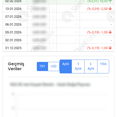
02.02.2026
0,00 USD
-
-
(%3,01) 16,00
13.01.2026
0,00 USD
-
-
(%-0,39) -2,00
07.01.2026
0,00 USD
-
-
-
06.01.2026
0,00 USD
-
-
-
05.01.2026
0,00 USD
-
-
(%-0,19) -1,00
02.01.2026
0,00 USD
-
-
-
31.12.2025
0,00 USD
-
-
(%-0,19) -1,00
Geçmiş
Aylık
3
6
Yıllık
TRY
USD
Veriler
Aylık
Aylık
θ12-32 mm İnşaat Demiri - Uzak Doğu/Tayvan
5
4