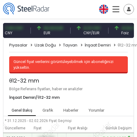
,09 CNY
54,93 EUR
0,13 CNY
41,54 TRY
NY
EUR
CNY/EUR
Faiz
Piyasalar
Uzak Doğu
Tayvan
İnşaat Demiri
θ12-32 
Güncel fiyat verilerini görüntüleyebilmek için aboneliğinizi
yükseltin.
θ12-32 mm
Bölge Referans fiyatları, haber ve analizler
İnşaat Demiri/θ12-32 mm
Genel Bakış
Grafik
Haberler
Yorumlar
* 31.12.2025 - 02.02.2026
Fiyat Geçmişi
Güncelleme
Fiyat
Fiyat Aralığı
Günlük Değişim