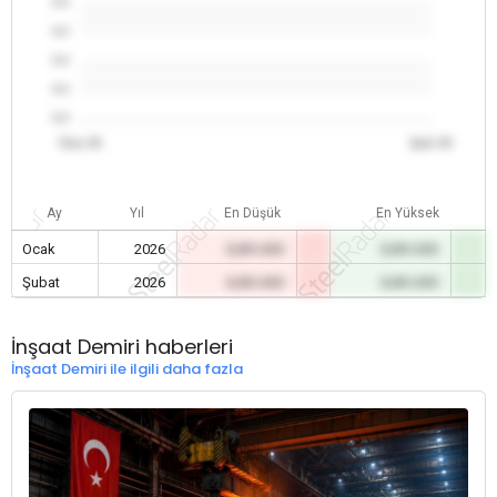
0.0
0.0
0.0
0.0
0.0
Oca 26
Şub 26
Ay
Yıl
En Düşük
En Yüksek
Ocak
2026
0,00 USD
0,00 USD
Şubat
2026
0,00 USD
0,00 USD
İnşaat Demiri haberleri
İnşaat Demiri ile ilgili daha fazla