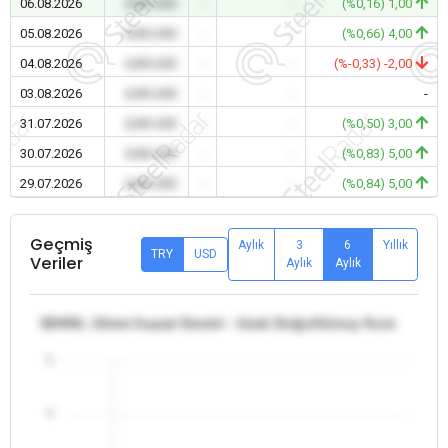
06.08.2026
0,00 USD
-
-
(%0,16) 1,00
05.08.2026
0,00 USD
-
-
(%0,66) 4,00
04.08.2026
0,00 USD
-
-
(%-0,33) -2,00
03.08.2026
0,00 USD
-
-
-
31.07.2026
0,00 USD
-
-
(%0,50) 3,00
30.07.2026
0,00 USD
-
-
(%0,83) 5,00
29.07.2026
0,00 USD
-
-
(%0,84) 5,00
Geçmiş
Aylık
3
6
Yıllık
TRY
USD
Veriler
Aylık
Aylık
SD400, 10mm İnşaat Demiri - Uzak Doğu/Güney Kore
5
4