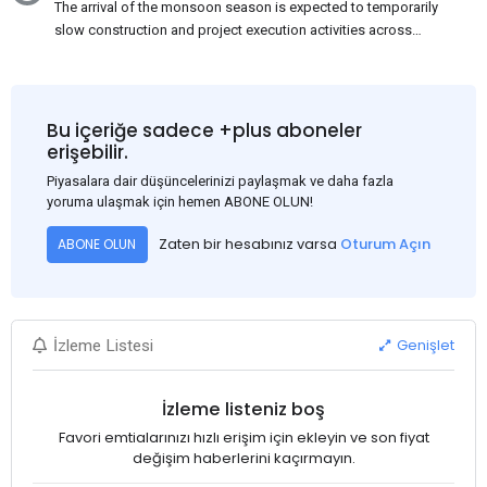
The arrival of the monsoon season is expected to temporarily
slow construction and project execution activities across
several regions of India, resulting in reduced short-term
demand for flat steel products. Demand from infrastructure
development, roofing applications, industrial manufacturing,
and rural construction projects is expected to provide support
Bu içeriğe sadece +plus aboneler
to the market despite seasonal disruptions caused by heavy
erişebilir.
rainfall.
Piyasalara dair düşüncelerinizi paylaşmak ve daha fazla
yoruma ulaşmak için hemen ABONE OLUN!
Zaten bir hesabınız varsa
Oturum Açın
ABONE OLUN
Genişlet
İzleme Listesi
İzleme listeniz boş
Favori emtialarınızı hızlı erişim için ekleyin ve son fiyat
değişim haberlerini kaçırmayın.