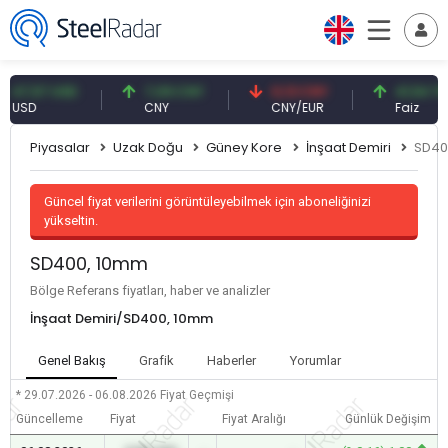
,57 USD
7,09 CNY
0,13 CNY
41,54 TRY
D
CNY
CNY/EUR
Faiz
Piyasalar
Uzak Doğu
Güney Kore
İnşaat Demiri
SD40
Güncel fiyat verilerini görüntüleyebilmek için aboneliğinizi
yükseltin.
SD400, 10mm
Bölge Referans fiyatları, haber ve analizler
İnşaat Demiri/SD400, 10mm
Genel Bakış
Grafik
Haberler
Yorumlar
* 29.07.2026 - 06.08.2026
Fiyat Geçmişi
Güncelleme
Fiyat
Fiyat Aralığı
Günlük Değişim