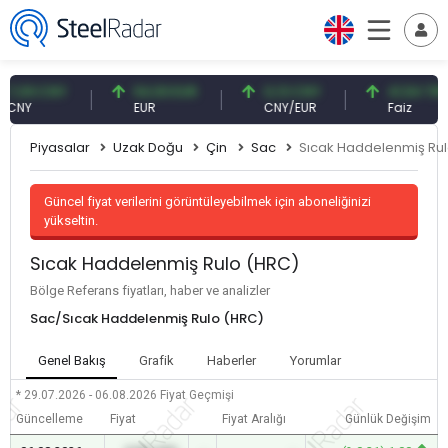
09 CNY
54,93 EUR
0,13 CNY
41,54 TRY
Y
EUR
CNY/EUR
Faiz
Piyasalar
Uzak Doğu
Çin
Sac
Sıcak Haddelenmiş Ru
Güncel fiyat verilerini görüntüleyebilmek için aboneliğinizi
yükseltin.
Sıcak Haddelenmiş Rulo (HRC)
Bölge Referans fiyatları, haber ve analizler
Sac/Sıcak Haddelenmiş Rulo (HRC)
Genel Bakış
Grafik
Haberler
Yorumlar
* 29.07.2026 - 06.08.2026
Fiyat Geçmişi
Güncelleme
Fiyat
Fiyat Aralığı
Günlük Değişim