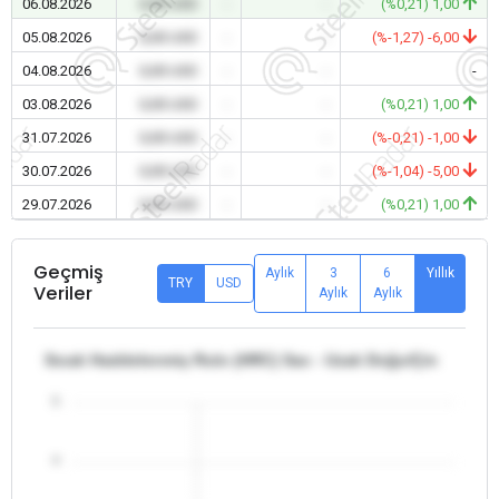
06.08.2026
0,00 USD
-
-
(%0,21) 1,00
05.08.2026
0,00 USD
-
-
(%-1,27) -6,00
04.08.2026
0,00 USD
-
-
-
03.08.2026
0,00 USD
-
-
(%0,21) 1,00
31.07.2026
0,00 USD
-
-
(%-0,21) -1,00
30.07.2026
0,00 USD
-
-
(%-1,04) -5,00
29.07.2026
0,00 USD
-
-
(%0,21) 1,00
Geçmiş
Aylık
3
6
Yıllık
TRY
USD
Veriler
Aylık
Aylık
Sıcak Haddelenmiş Rulo (HRC) Sac - Uzak Doğu/Çin
5
4