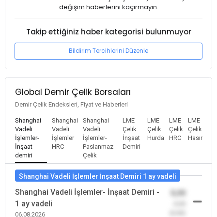
değişim haberlerini kaçırmayın.
Takip ettiğiniz haber kategorisi bulunmuyor
Bildirim Tercihlerini Düzenle
Global Demir Çelik Borsaları
Demir Çelik Endeksleri, Fiyat ve Haberleri
Shanghai
Shanghai
Shanghai
LME
LME
LME
LME
Vadeli
Vadeli
Vadeli
Çelik
Çelik
Çelik
Çelik
İşlemler-
İşlemler
İşlemler-
İnşaat
Hurda
HRC
Hasır
İnşaat
HRC
Paslanmaz
Demiri
demiri
Çelik
Shanghai Vadeli İşlemler İnşaat Demiri 1 ay vadeli
Shanghai Vadeli İşlemler- İnşaat Demiri -
0,00
1 ay vadeli
-0,00
(0,00)
06.08.2026