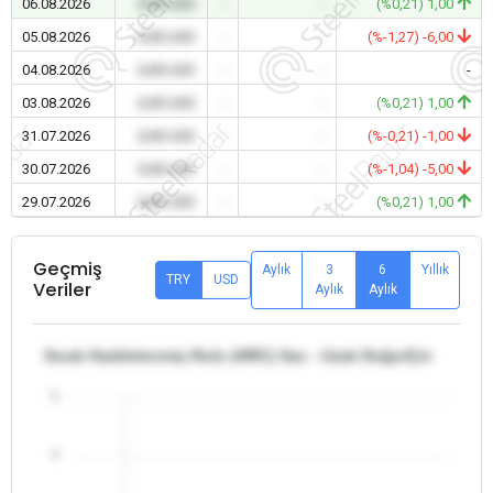
06.08.2026
0,00 USD
-
-
(%0,21) 1,00
05.08.2026
0,00 USD
-
-
(%-1,27) -6,00
04.08.2026
0,00 USD
-
-
-
03.08.2026
0,00 USD
-
-
(%0,21) 1,00
31.07.2026
0,00 USD
-
-
(%-0,21) -1,00
30.07.2026
0,00 USD
-
-
(%-1,04) -5,00
29.07.2026
0,00 USD
-
-
(%0,21) 1,00
Geçmiş
Aylık
3
6
Yıllık
TRY
USD
Veriler
Aylık
Aylık
Sıcak Haddelenmiş Rulo (HRC) Sac - Uzak Doğu/Çin
5
4