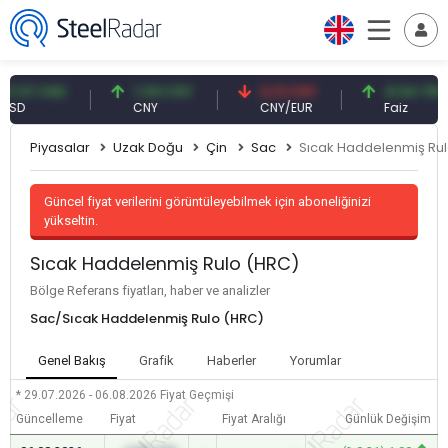
57 USD
7,09 CNY
0,13 CNY
41,54 TRY
D
CNY
CNY/EUR
Faiz
Piyasalar
Uzak Doğu
Çin
Sac
Sıcak Haddelenmiş Ru
Güncel fiyat verilerini görüntüleyebilmek için aboneliğinizi
yükseltin.
Sıcak Haddelenmiş Rulo (HRC)
Bölge Referans fiyatları, haber ve analizler
Sac/Sıcak Haddelenmiş Rulo (HRC)
Genel Bakış
Grafik
Haberler
Yorumlar
* 29.07.2026 - 06.08.2026
Fiyat Geçmişi
Güncelleme
Fiyat
Fiyat Aralığı
Günlük Değişim