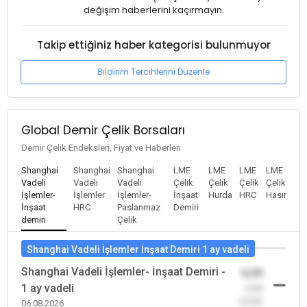
değişim haberlerini kaçırmayın.
Takip ettiğiniz haber kategorisi bulunmuyor
Bildirim Tercihlerini Düzenle
Global Demir Çelik Borsaları
Demir Çelik Endeksleri, Fiyat ve Haberleri
Shanghai
Shanghai
Shanghai
LME
LME
LME
LME
Vadeli
Vadeli
Vadeli
Çelik
Çelik
Çelik
Çelik
İşlemler-
İşlemler
İşlemler-
İnşaat
Hurda
HRC
Hasır
İnşaat
HRC
Paslanmaz
Demiri
demiri
Çelik
Shanghai Vadeli İşlemler İnşaat Demiri 1 ay vadeli
Shanghai Vadeli İşlemler- İnşaat Demiri -
0,00
1 ay vadeli
-0,00
(0,00)
06.08.2026