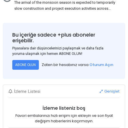
The arrival of the monsoon season is expected to temporarily
slow construction and project execution activities across
several regions of India, resulting in reduced short-term
demand for flat steel products. Demand from infrastructure
development, roofing applications, industrial manufacturing,
and rural construction projects is expected to provide support
Bu içeriğe sadece +plus aboneler
to the market despite seasonal disruptions caused by heavy
erişebilir.
rainfall.
Piyasalara dair düşüncelerinizi paylaşmak ve daha fazla
yoruma ulaşmak için hemen ABONE OLUN!
Zaten bir hesabınız varsa
Oturum Açın
ABONE OLUN
Genişlet
İzleme Listesi
İzleme listeniz boş
Favori emtialarınızı hızlı erişim için ekleyin ve son fiyat
değişim haberlerini kaçırmayın.