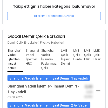
Takip ettiğiniz haber kategorisi bulunmuyor
Bildirim Tercihlerini Düzenle
Global Demir Çelik Borsaları
Demir Çelik Endeksleri, Fiyat ve Haberleri
Shanghai
Shanghai
Shanghai
LME
LME
LME
LME
Vadeli
Vadeli
Vadeli
Çelik
Çelik
Çelik
Çelik
İşlemler-
İşlemler
İşlemler-
İnşaat
Hurda
HRC
Hasır
İnşaat
HRC
Paslanmaz
Demiri
demiri
Çelik
Shanghai Vadeli İşlemler İnşaat Demiri 1 ay vadeli
Shanghai Vadeli İşlemler- İnşaat Demiri -
0,00
1 ay vadeli
-0,00
(0,00)
05.08.2026
Shanghai Vadeli İşlemler İnşaat Demiri 2 Ay Vadeli