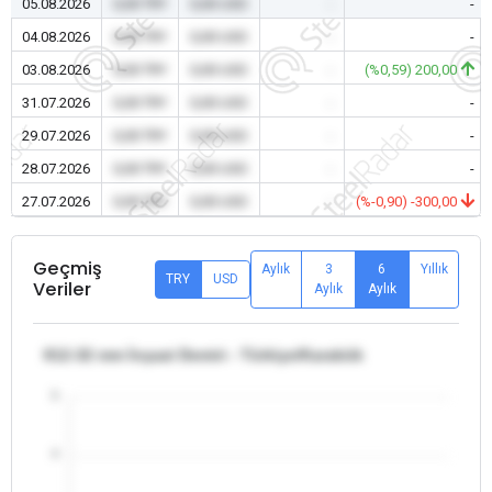
05.08.2026
0,00 TRY
0,00 USD
-
-
04.08.2026
0,00 TRY
0,00 USD
-
-
03.08.2026
0,00 TRY
0,00 USD
-
(%0,59) 200,00
31.07.2026
0,00 TRY
0,00 USD
-
-
29.07.2026
0,00 TRY
0,00 USD
-
-
28.07.2026
0,00 TRY
0,00 USD
-
-
27.07.2026
0,00 TRY
0,00 USD
-
(%-0,90) -300,00
Geçmiş
Aylık
3
6
Yıllık
TRY
USD
Veriler
Aylık
Aylık
θ12-32 mm İnşaat Demiri - Türkiye/Karabük
5
4