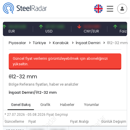
54,91 EUR
47,57 USD
0,13 CNY
41,54 TRY
EUR
USD
CNY/EUR
Faiz
Piyasalar
Türkiye
Karabük
İnşaat Demiri
θ12-32 mm
Güncel fiyat verilerini görüntüleyebilmek için aboneliğinizi
yükseltin.
θ12-32 mm
Bölge Referans fiyatları, haber ve analizler
İnşaat Demiri/θ12-32 mm
Genel Bakış
Grafik
Haberler
Yorumlar
* 27.07.2026 - 05.08.2026
Fiyat Geçmişi
Güncelleme
Fiyat
Fiyat Aralığı
Günlük Değişim