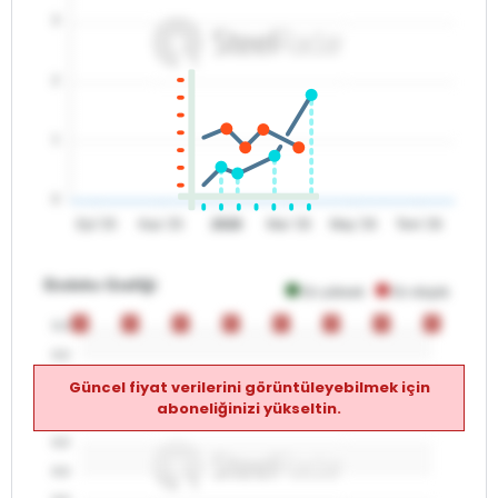
3
2
1
0
Eyl '25
Kas '25
2026
Mar '26
May '26
Tem '26
Endeks Grafiği
En yüksek
En düşük
0
0
0
0
0
0
0
0
0
0
0
0
0
0
0
0
0.0
0.0
Güncel fiyat verilerini görüntüleyebilmek için
0.0
aboneliğinizi yükseltin.
0.0
0.0
0.0