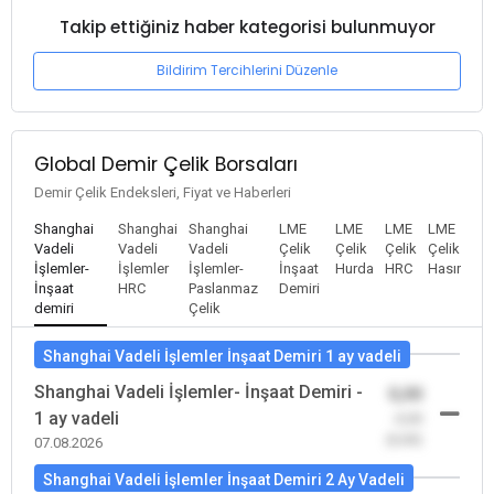
Takip ettiğiniz haber kategorisi bulunmuyor
Bildirim Tercihlerini Düzenle
Global Demir Çelik Borsaları
Demir Çelik Endeksleri, Fiyat ve Haberleri
Shanghai
Shanghai
Shanghai
LME
LME
LME
LME
Vadeli
Vadeli
Vadeli
Çelik
Çelik
Çelik
Çelik
İşlemler-
İşlemler
İşlemler-
İnşaat
Hurda
HRC
Hasır
İnşaat
HRC
Paslanmaz
Demiri
demiri
Çelik
Shanghai Vadeli İşlemler İnşaat Demiri 1 ay vadeli
Shanghai Vadeli İşlemler- İnşaat Demiri -
0,00
1 ay vadeli
-0,00
(0,00)
07.08.2026
Shanghai Vadeli İşlemler İnşaat Demiri 2 Ay Vadeli