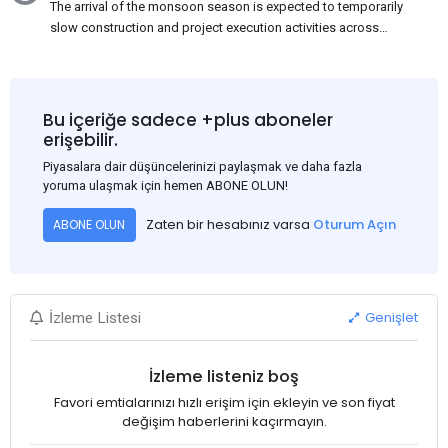
The arrival of the monsoon season is expected to temporarily
slow construction and project execution activities across
several regions of India, resulting in reduced short-term
demand for flat steel products. Demand from infrastructure
development, roofing applications, industrial manufacturing,
and rural construction projects is expected to provide support
Bu içeriğe sadece +plus aboneler
to the market despite seasonal disruptions caused by heavy
erişebilir.
rainfall.
Piyasalara dair düşüncelerinizi paylaşmak ve daha fazla
yoruma ulaşmak için hemen ABONE OLUN!
Zaten bir hesabınız varsa
Oturum Açın
ABONE OLUN
Genişlet
İzleme Listesi
İzleme listeniz boş
Favori emtialarınızı hızlı erişim için ekleyin ve son fiyat
değişim haberlerini kaçırmayın.