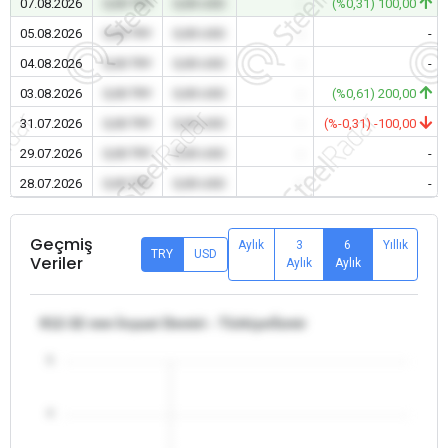
07.08.2026
0,00 TRY
0,00 USD
-
(%0,31) 100,00
05.08.2026
0,00 TRY
0,00 USD
-
-
04.08.2026
0,00 TRY
0,00 USD
-
-
03.08.2026
0,00 TRY
0,00 USD
-
(%0,61) 200,00
31.07.2026
0,00 TRY
0,00 USD
-
(%-0,31) -100,00
29.07.2026
0,00 TRY
0,00 USD
-
-
28.07.2026
0,00 TRY
0,00 USD
-
-
Geçmiş
Aylık
3
6
Yıllık
TRY
USD
Veriler
Aylık
Aylık
θ12-32 mm İnşaat Demiri - Türkiye/İzmir
5
4