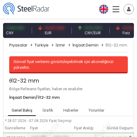
,09 CNY
54,87 EUR
0,13 CNY
41,53 TRY
CNY
EUR
CNY/EUR
Faiz
Piyasalar
Türkiye
İzmir
İnşaat Demiri
θ12-32 mm
Güncel fiyat verilerini görüntüleyebilmek için aboneliğinizi
yükseltin.
θ12-32 mm
Bölge Referans fiyatları, haber ve analizler
İnşaat Demiri/θ12-32 mm
Genel Bakış
Grafik
Haberler
Yorumlar
* 28.07.2026 - 07.08.2026
Fiyat Geçmişi
Güncelleme
Fiyat
Fiyat Aralığı
Günlük Değişim