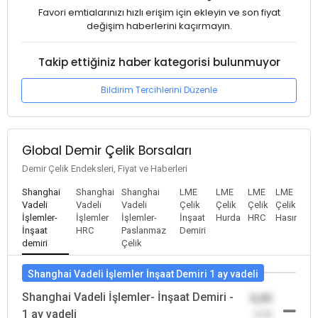
Favori emtialarınızı hızlı erişim için ekleyin ve son fiyat
değişim haberlerini kaçırmayın.
Takip ettiğiniz haber kategorisi bulunmuyor
Bildirim Tercihlerini Düzenle
Global Demir Çelik Borsaları
Demir Çelik Endeksleri, Fiyat ve Haberleri
Shanghai
Shanghai
Shanghai
LME
LME
LME
LME
Vadeli
Vadeli
Vadeli
Çelik
Çelik
Çelik
Çelik
İşlemler-
İşlemler
İşlemler-
İnşaat
Hurda
HRC
Hasır
İnşaat
HRC
Paslanmaz
Demiri
demiri
Çelik
Shanghai Vadeli İşlemler İnşaat Demiri 1 ay vadeli
Shanghai Vadeli İşlemler- İnşaat Demiri -
0,00
1 ay vadeli
-0,00