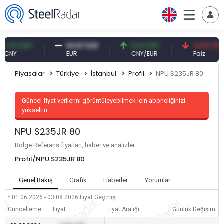
10 CNY
54,87 EUR
0,13 CNY
41,53 TRY
Y
EUR
CNY/EUR
Faiz
Piyasalar
Türkiye
İstanbul
Profil
NPU S235JR 80
Güncel fiyat verilerini görüntüleyebilmek için aboneliğinizi
yükseltin.
NPU S235JR 80
Bölge Referans fiyatları, haber ve analizler
Profil/NPU S235JR 80
Genel Bakış
Grafik
Haberler
Yorumlar
* 01.06.2026 - 03.08.2026
Fiyat Geçmişi
Güncelleme
Fiyat
Fiyat Aralığı
Günlük Değişim