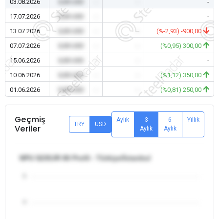
03.08.2026
0,00 USD
-
-
-
17.07.2026
0,00 USD
-
-
-
13.07.2026
0,00 USD
-
-
(%-2,93) -900,00
07.07.2026
0,00 USD
-
-
(%0,95) 300,00
15.06.2026
0,00 USD
-
-
-
10.06.2026
0,00 USD
-
-
(%1,12) 350,00
01.06.2026
0,00 USD
-
-
(%0,81) 250,00
Geçmiş
Aylık
3
6
Yıllık
TRY
USD
Veriler
Aylık
Aylık
NPU S235JR 80 Profil - Türkiye/İstanbul
5
4