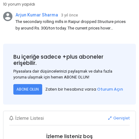
10 yorum yapıldı
Arjun Kumar Sharma
3 yıl önce
The secondary rolling mills in Raipur dropped Structure prices
by around Rs. 300/ton today. The current prices hover
approximately at Rs. 48,200-48,500/ton for the basic heavy
Channel (100 x 50) on an exw basis. These prices are subject to
brand variations and do not include trade discounts. As a result
of a sluggish trend, mills had to lower their offers immediately
Bu içeriğe sadece +plus aboneler
following yesterday's price hike.
erişebilir.
Piyasalara dair düşüncelerinizi paylaşmak ve daha fazla
yoruma ulaşmak için hemen ABONE OLUN!
Zaten bir hesabınız varsa
Oturum Açın
ABONE OLUN
Genişlet
İzleme Listesi
İzleme listeniz boş