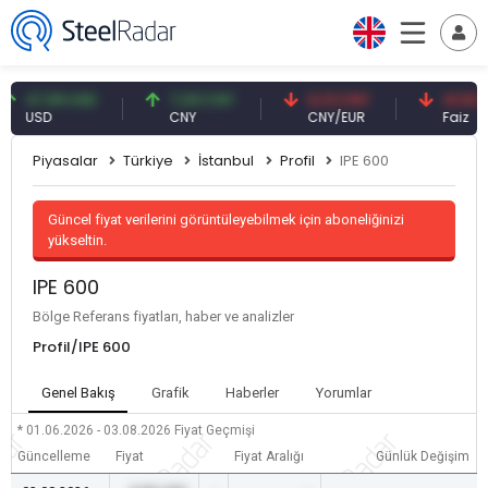
7,59 USD
7,09 CNY
0,13 CNY
41,53 TRY
USD
CNY
CNY/EUR
Faiz
Piyasalar
Türkiye
İstanbul
Profil
IPE 600
Güncel fiyat verilerini görüntüleyebilmek için aboneliğinizi
yükseltin.
IPE 600
Bölge Referans fiyatları, haber ve analizler
Profil/IPE 600
Genel Bakış
Grafik
Haberler
Yorumlar
* 01.06.2026 - 03.08.2026
Fiyat Geçmişi
Güncelleme
Fiyat
Fiyat Aralığı
Günlük Değişim