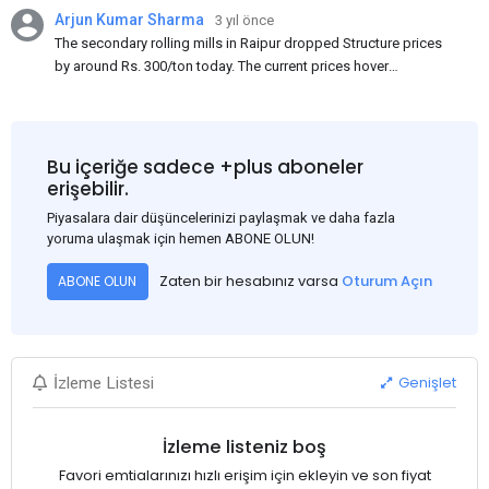
Arjun Kumar Sharma
3 yıl önce
The secondary rolling mills in Raipur dropped Structure prices
by around Rs. 300/ton today. The current prices hover
approximately at Rs. 48,200-48,500/ton for the basic heavy
Channel (100 x 50) on an exw basis. These prices are subject to
brand variations and do not include trade discounts. As a result
of a sluggish trend, mills had to lower their offers immediately
Bu içeriğe sadece +plus aboneler
following yesterday's price hike.
erişebilir.
Piyasalara dair düşüncelerinizi paylaşmak ve daha fazla
yoruma ulaşmak için hemen ABONE OLUN!
Zaten bir hesabınız varsa
Oturum Açın
ABONE OLUN
Genişlet
İzleme Listesi
İzleme listeniz boş
Favori emtialarınızı hızlı erişim için ekleyin ve son fiyat