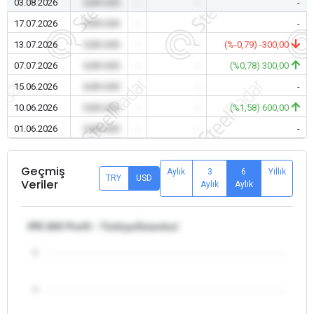
03.08.2026
0,00 USD
-
-
-
17.07.2026
0,00 USD
-
-
-
13.07.2026
0,00 USD
-
-
(%-0,79) -300,00
07.07.2026
0,00 USD
-
-
(%0,78) 300,00
15.06.2026
0,00 USD
-
-
-
10.06.2026
0,00 USD
-
-
(%1,58) 600,00
01.06.2026
0,00 USD
-
-
-
Geçmiş
Aylık
3
6
Yıllık
TRY
USD
Veriler
Aylık
Aylık
IPE 600 Profil - Türkiye/İstanbul
5
4