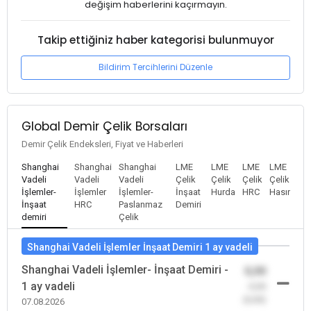
değişim haberlerini kaçırmayın.
Takip ettiğiniz haber kategorisi bulunmuyor
Bildirim Tercihlerini Düzenle
Global Demir Çelik Borsaları
Demir Çelik Endeksleri, Fiyat ve Haberleri
Shanghai
Shanghai
Shanghai
LME
LME
LME
LME
Vadeli
Vadeli
Vadeli
Çelik
Çelik
Çelik
Çelik
İşlemler-
İşlemler
İşlemler-
İnşaat
Hurda
HRC
Hasır
İnşaat
HRC
Paslanmaz
Demiri
demiri
Çelik
Shanghai Vadeli İşlemler İnşaat Demiri 1 ay vadeli
Shanghai Vadeli İşlemler- İnşaat Demiri -
0,00
1 ay vadeli
-0,00
(0,00)
07.08.2026