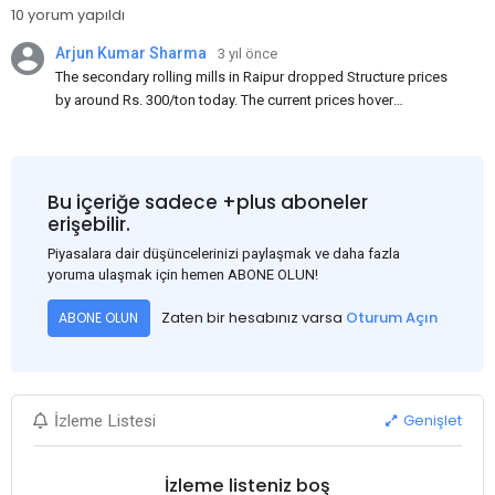
10 yorum yapıldı
Arjun Kumar Sharma
3 yıl önce
The secondary rolling mills in Raipur dropped Structure prices
by around Rs. 300/ton today. The current prices hover
approximately at Rs. 48,200-48,500/ton for the basic heavy
Channel (100 x 50) on an exw basis. These prices are subject to
brand variations and do not include trade discounts. As a result
of a sluggish trend, mills had to lower their offers immediately
Bu içeriğe sadece +plus aboneler
following yesterday's price hike.
erişebilir.
Piyasalara dair düşüncelerinizi paylaşmak ve daha fazla
yoruma ulaşmak için hemen ABONE OLUN!
Zaten bir hesabınız varsa
Oturum Açın
ABONE OLUN
Genişlet
İzleme Listesi
İzleme listeniz boş