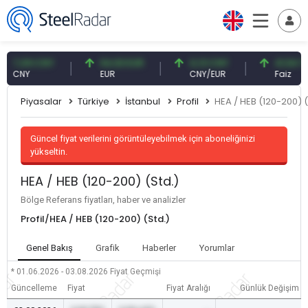
,09 CNY
54,93 EUR
0,13 CNY
41,54 TRY
NY
EUR
CNY/EUR
Faiz
Piyasalar
Türkiye
İstanbul
Profil
HEA / HEB (120-200) (
Güncel fiyat verilerini görüntüleyebilmek için aboneliğinizi
yükseltin.
HEA / HEB (120-200) (Std.)
Bölge Referans fiyatları, haber ve analizler
Profil/HEA / HEB (120-200) (Std.)
Genel Bakış
Grafik
Haberler
Yorumlar
* 01.06.2026 - 03.08.2026
Fiyat Geçmişi
Güncelleme
Fiyat
Fiyat Aralığı
Günlük Değişim