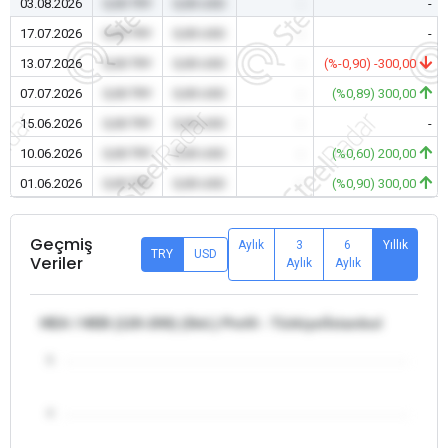
03.08.2026
0,00 TRY
0,00 USD
-
-
17.07.2026
0,00 TRY
0,00 USD
-
-
13.07.2026
0,00 TRY
0,00 USD
-
(%-0,90) -300,00
07.07.2026
0,00 TRY
0,00 USD
-
(%0,89) 300,00
15.06.2026
0,00 TRY
0,00 USD
-
-
10.06.2026
0,00 TRY
0,00 USD
-
(%0,60) 200,00
01.06.2026
0,00 TRY
0,00 USD
-
(%0,90) 300,00
Geçmiş
Aylık
3
6
Yıllık
TRY
USD
Veriler
Aylık
Aylık
HEA / HEB (120-200) (Std.) Profil - Türkiye/İstanbul
5
4