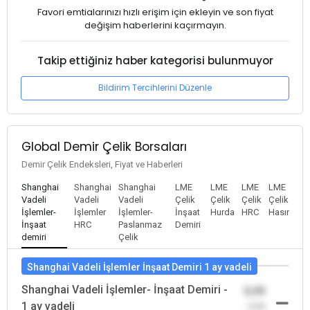
Favori emtialarınızı hızlı erişim için ekleyin ve son fiyat
değişim haberlerini kaçırmayın.
Takip ettiğiniz haber kategorisi bulunmuyor
Bildirim Tercihlerini Düzenle
Global Demir Çelik Borsaları
Demir Çelik Endeksleri, Fiyat ve Haberleri
Shanghai
Shanghai
Shanghai
LME
LME
LME
LME
Vadeli
Vadeli
Vadeli
Çelik
Çelik
Çelik
Çelik
İşlemler-
İşlemler
İşlemler-
İnşaat
Hurda
HRC
Hasır
İnşaat
HRC
Paslanmaz
Demiri
demiri
Çelik
Shanghai Vadeli İşlemler İnşaat Demiri 1 ay vadeli
Shanghai Vadeli İşlemler- İnşaat Demiri -
0,00
1 ay vadeli
-0,00