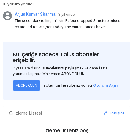
10 yorum yapıldı
Arjun Kumar Sharma
3 yıl önce
The secondary rolling mills in Raipur dropped Structure prices
by around Rs. 300/ton today. The current prices hover
approximately at Rs. 48,200-48,500/ton for the basic heavy
Channel (100 x 50) on an exw basis. These prices are subject to
brand variations and do not include trade discounts. As a result
of a sluggish trend, mills had to lower their offers immediately
Bu içeriğe sadece +plus aboneler
following yesterday's price hike.
erişebilir.
Piyasalara dair düşüncelerinizi paylaşmak ve daha fazla
yoruma ulaşmak için hemen ABONE OLUN!
Zaten bir hesabınız varsa
Oturum Açın
ABONE OLUN
Genişlet
İzleme Listesi
İzleme listeniz boş