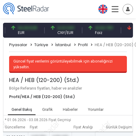
54,93 EUR
0,13 CNY
41,54 TRY
79,73
EUR
CNY/EUR
Faiz
Petrol
Piyasalar
Türkiye
İstanbul
Profil
HEA / HEB (120-200) (
Güncel fiyat verilerini görüntüleyebilmek için aboneliğinizi
yükseltin.
HEA / HEB (120-200) (Std.)
Bölge Referans fiyatları, haber ve analizler
Profil/HEA / HEB (120-200) (Std.)
Genel Bakış
Grafik
Haberler
Yorumlar
* 01.06.2026 - 03.08.2026
Fiyat Geçmişi
Güncelleme
Fiyat
Fiyat Aralığı
Günlük Değişim