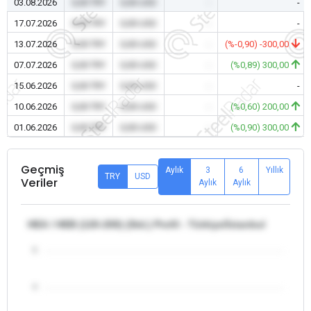
03.08.2026
0,00 TRY
0,00 USD
-
-
17.07.2026
0,00 TRY
0,00 USD
-
-
13.07.2026
0,00 TRY
0,00 USD
-
(%-0,90) -300,00
07.07.2026
0,00 TRY
0,00 USD
-
(%0,89) 300,00
15.06.2026
0,00 TRY
0,00 USD
-
-
10.06.2026
0,00 TRY
0,00 USD
-
(%0,60) 200,00
01.06.2026
0,00 TRY
0,00 USD
-
(%0,90) 300,00
Geçmiş
Aylık
3
6
Yıllık
TRY
USD
Veriler
Aylık
Aylık
HEA / HEB (120-200) (Std.) Profil - Türkiye/İstanbul
5
4