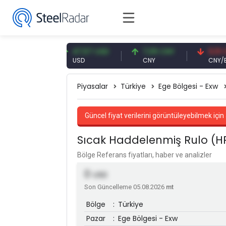
91 EUR
47,57 USD
7,09 CNY
0,13 CNY
USD
CNY
CNY/EUR
Piyasalar
Türkiye
Ege Bölgesi - Exw
Güncel fiyat verilerini görüntüleyebilmek için 
Sıcak Haddelenmiş Rulo (H
Bölge Referans fiyatları, haber ve analizler
0
USD
Son Güncelleme 05.08.2026
mt
Bölge
:
Türkiye
Pazar
:
Ege Bölgesi - Exw