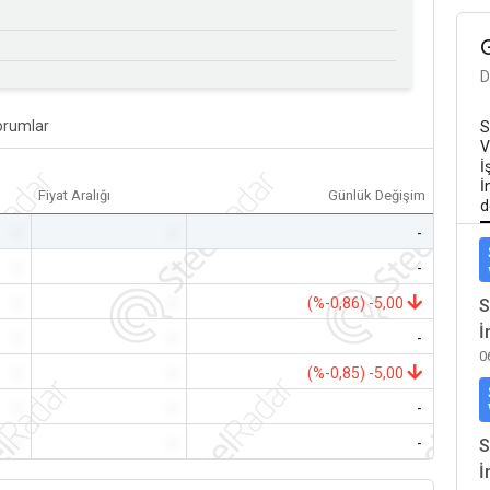
D
orumlar
S
V
İ
İ
Fiyat Aralığı
Günlük Değişim
d
-
-
-
-
-
-
-
-
(%-0,86) -5,00
S
İ
-
-
-
0
-
-
(%-0,85) -5,00
-
-
-
-
-
-
S
İ