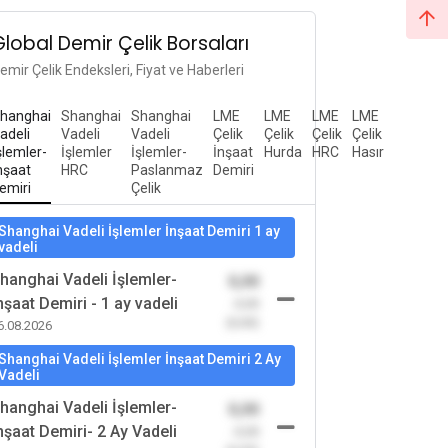
Global Demir Çelik Borsaları
emir Çelik Endeksleri, Fiyat ve Haberleri
hanghai
Shanghai
Shanghai
LME
LME
LME
LME
adeli
Vadeli
Vadeli
Çelik
Çelik
Çelik
Çelik
şlemler-
İşlemler
İşlemler-
İnşaat
Hurda
HRC
Hasır
nşaat
HRC
Paslanmaz
Demiri
emiri
Çelik
Shanghai Vadeli İşlemler İnşaat Demiri 1 ay
vadeli
hanghai Vadeli İşlemler-
0,00
nşaat Demiri - 1 ay vadeli
-0,00
(0,00)
6.08.2026
Shanghai Vadeli İşlemler İnşaat Demiri 2 Ay
Vadeli
hanghai Vadeli İşlemler-
0,00
nşaat Demiri- 2 Ay Vadeli
-0,00