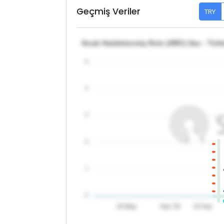
Geçmiş Veriler
TRY
Sıcak Haddelenmiş Rulo (HRC) Sac - Türk
5
4
3
2
1
0
20 May
Haz '26
10 Haz