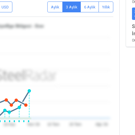
0
USD
Aylık
3 Aylık
6 Aylık
Yıllık
iye/Ege Bölgesi - Exw
S
İ
0
20 Haz
Tem '26
10 Tem
20 Tem
Ağu '26