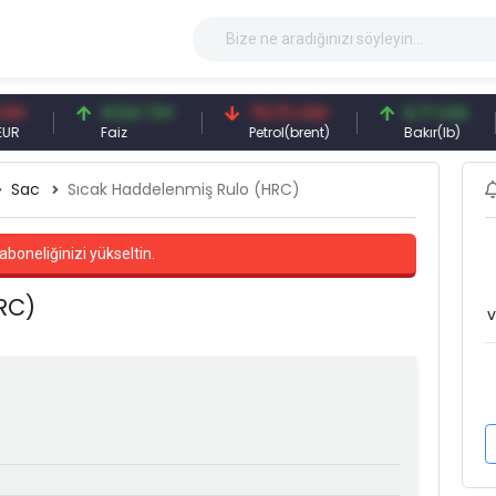
41,54 TRY
79,73 USD
6,71 USD
Faiz
Petrol(brent)
Bakır(lb)
Sac
Sıcak Haddelenmiş Rulo (HRC)
aboneliğinizi yükseltin.
RC)
v