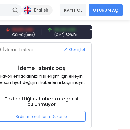
KAYIT OL
OTURUM AÇ
English
94,50 USD
94,44 USD
377,25 USD
Gümüş(ons)
(CME) 62% Fe
Gemi Söküm
Genişlet
İzleme Listesi
İzleme listeniz boş
Favori emtialarınızı hızlı erişim için ekleyin
e son fiyat değişim haberlerini kaçırmayın.
Takip ettiğiniz haber kategorisi
bulunmuyor
Bildirim Tercihlerini Düzenle