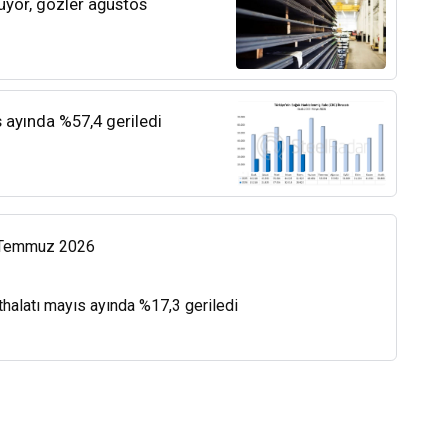
rüyor, gözler ağustos
s ayında %57,4 geriledi
0 Temmuz 2026
thalatı mayıs ayında %17,3 geriledi