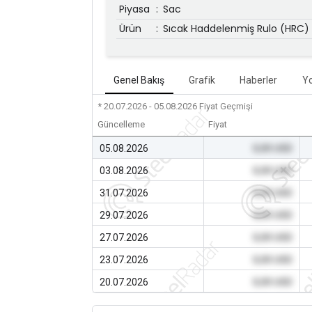
Piyasa
:
Sac
Ürün
:
Sıcak Haddelenmiş Rulo (HRC)
Genel Bakış
Grafik
Haberler
Y
* 20.07.2026 - 05.08.2026
Fiyat Geçmişi
Güncelleme
Fiyat
05.08.2026
0,00 USD
03.08.2026
0,00 USD
31.07.2026
0,00 USD
29.07.2026
0,00 USD
27.07.2026
0,00 USD
23.07.2026
0,00 USD
20.07.2026
0,00 USD