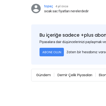
topaç
4 yıl önce
sıcak sac fiyatları nerelerdedir
Bu içeriğe sadece +plus abonel
Piyasalara dair düşüncelerinizi paylaşmak
Zaten bir hesabınız var
ABONE OLUN
Gündem
Demir Çelik Piyasaları
Eko