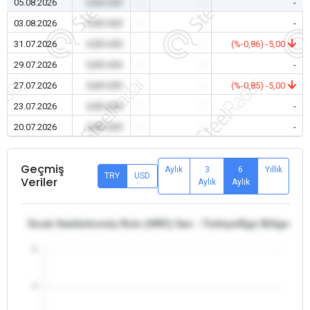
05.08.2026
0,00 USD
-
-
-
03.08.2026
0,00 USD
-
-
-
31.07.2026
0,00 USD
-
-
(%-0,86) -5,00
29.07.2026
0,00 USD
-
-
-
27.07.2026
0,00 USD
-
-
(%-0,85) -5,00
23.07.2026
0,00 USD
-
-
-
20.07.2026
0,00 USD
-
-
-
Geçmiş
Aylık
3
6
Yıllık
TRY
USD
Veriler
Aylık
Aylık
Sıcak Haddelenmiş Rulo (HRC) Sac - Türkiye/Ege Bölgesi -
5
4