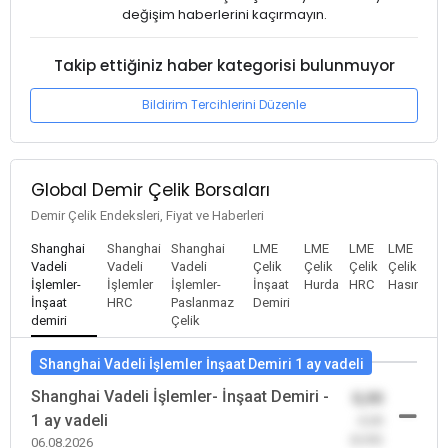
değişim haberlerini kaçırmayın.
Takip ettiğiniz haber kategorisi bulunmuyor
Bildirim Tercihlerini Düzenle
Global Demir Çelik Borsaları
Demir Çelik Endeksleri, Fiyat ve Haberleri
Shanghai
Shanghai
Shanghai
LME
LME
LME
LME
Vadeli
Vadeli
Vadeli
Çelik
Çelik
Çelik
Çelik
İşlemler-
İşlemler
İşlemler-
İnşaat
Hurda
HRC
Hasır
İnşaat
HRC
Paslanmaz
Demiri
demiri
Çelik
Shanghai Vadeli İşlemler İnşaat Demiri 1 ay vadeli
Shanghai Vadeli İşlemler- İnşaat Demiri -
0,00
1 ay vadeli
-0,00
(0,00)
06.08.2026