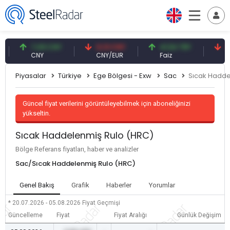
7,09 CNY
0,13 CNY
41,54 TRY
79,73
CNY
CNY/EUR
Faiz
Petrol
Piyasalar
Türkiye
Ege Bölgesi - Exw
Sac
Sıcak Hadde
Güncel fiyat verilerini görüntüleyebilmek için aboneliğinizi
yükseltin.
Sıcak Haddelenmiş Rulo (HRC)
Bölge Referans fiyatları, haber ve analizler
Sac/Sıcak Haddelenmiş Rulo (HRC)
Genel Bakış
Grafik
Haberler
Yorumlar
* 20.07.2026 - 05.08.2026
Fiyat Geçmişi
Güncelleme
Fiyat
Fiyat Aralığı
Günlük Değişim